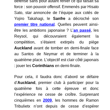
défense sans pour autant renier ce qui faisait sa
force : son pouvoir offensif. Emmenés par Hisato
Sato, star annoncée de l’équipe aux cotés de
Yojiro Takahagi, le
Sanfre
a décroché son
premier titre national
. Quelles peuvent ainsi-
être les ambitions japonaise ? L’
an passé
, les
Reysol, qui découvraient également la
compétition, s’étaient extirpés du piège
Auckland
avant de tomber en demi-finale face
au Santos de Neymar et de terminer à la
quatrième place. L’objectif est clair côté japonais
: jouer les
Corinthians
en demi-finale.
Pour cela, il faudra donc d'abord se défaire
d’
Auckland
, premier club à participer pour la
quatrième fois à cette épreuve et donc
l’expérience ne cesse de croître. Surprenant
cinquièmes en
2009
, les hommes de Ramon
Tribulietx n’ont depuis de cesse d’espérer