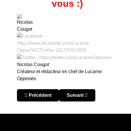
vous :)
Nicolas Cougot
Créateur et rédacteur en chef de Lucarne
Opposée.
Article précédent : Coupe du Monde : extrême t
Article suivant : Coupe du Mo
Précédent
Suivant