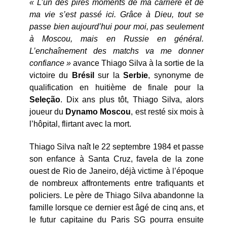
« L’un des pires moments de ma carrière et de
ma vie s’est passé ici. Grâce à Dieu, tout se
passe bien aujourd’hui pour moi, pas seulement
à Moscou, mais en Russie en général.
L’enchaînement des matchs va me donner
confiance »
avance Thiago Silva à la sortie de la
victoire du
Brésil
sur la
Serbie
, synonyme de
qualification en huitième de finale pour la
Seleção
. Dix ans plus tôt, Thiago Silva, alors
joueur du
Dynamo
Moscou
, est resté six mois à
l’hôpital, flirtant avec la mort.
Thiago Silva naît le 22 septembre 1984 et passe
son enfance à Santa Cruz, favela de la zone
ouest de Rio de Janeiro, déjà victime à l’époque
de nombreux affrontements entre trafiquants et
policiers. Le père de Thiago Silva abandonne la
famille lorsque ce dernier est âgé de cinq ans, et
le futur capitaine du Paris SG pourra ensuite