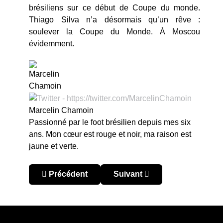
brésiliens sur ce début de Coupe du monde.
Thiago Silva n’a désormais qu’un rêve :
soulever la Coupe du Monde. À Moscou
évidemment.
Marcelin Chamoin
Passionné par le foot brésilien depuis mes six
ans. Mon cœur est rouge et noir, ma raison est
jaune et verte.
Article précédent : Coupe du Monde 2018 - Cahi
Article suivant : Coupe du Mon
Précédent
Suivant