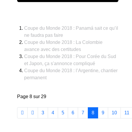
Coupe du Monde 2018 : Panamá sait ce qu’il
ne faudra pas faire
Coupe du Monde 2018 : La Colombie
avance avec des certitudes
Coupe du Monde 2018 : Pour Corée du Sud
et Japon, ça s'annonce compliqué
Coupe du Monde 2018 : l’Argentine, chantier
permanent
Page 8 sur 29
3
4
5
6
7
8
9
10
11