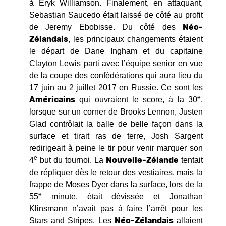
à Eryk Williamson. Finalement, en attaquant,
Sebastian Saucedo était laissé de côté au profit
Néo-
de Jeremy Ebobisse. Du côté des
Zélandais
, les principaux changements étaient
le départ de Dane Ingham et du capitaine
Clayton Lewis parti avec l’équipe senior en vue
de la coupe des confédérations qui aura lieu du
17 juin au 2 juillet 2017 en Russie. Ce sont les
e
Américains
qui ouvraient le score, à la 30
,
lorsque sur un corner de Brooks Lennon, Justen
Glad contrôlait la balle de belle façon dans la
surface et tirait ras de terre, Josh Sargent
redirigeait à peine le tir pour venir marquer son
e
Nouvelle-Zélande
4
but du tournoi. La
tentait
de répliquer dès le retour des vestiaires, mais la
frappe de Moses Dyer dans la surface, lors de la
e
55
minute, était dévissée et Jonathan
Klinsmann n’avait pas à faire l’arrêt pour les
Néo-Zélandais
Stars and Stripes. Les
allaient