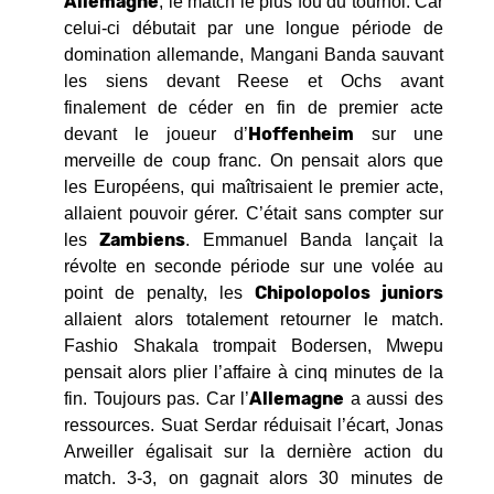
Allemagne
, le match le plus fou du tournoi. Car
celui-ci débutait par une longue période de
domination allemande, Mangani Banda sauvant
les siens devant Reese et Ochs avant
finalement de céder en fin de premier acte
Hoffenheim
devant le joueur d’
sur une
merveille de coup franc. On pensait alors que
les Européens, qui maîtrisaient le premier acte,
allaient pouvoir gérer. C’était sans compter sur
Zambiens
les
. Emmanuel Banda lançait la
révolte en seconde période sur une volée au
Chipolopolos juniors
point de penalty, les
allaient alors totalement retourner le match.
Fashio Shakala trompait Bodersen, Mwepu
pensait alors plier l’affaire à cinq minutes de la
Allemagne
fin. Toujours pas. Car l’
a aussi des
ressources. Suat Serdar réduisait l’écart, Jonas
Arweiller égalisait sur la dernière action du
match. 3-3, on gagnait alors 30 minutes de