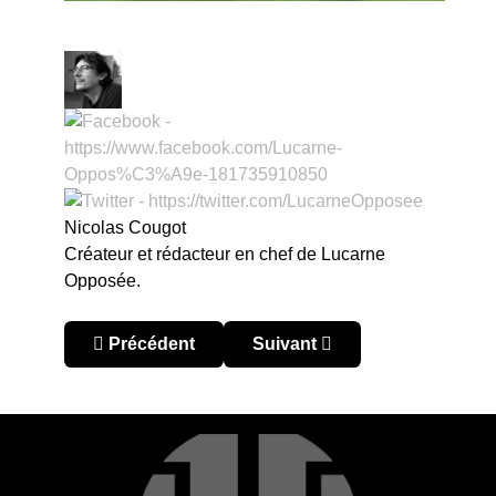
Nicolas Cougot
Créateur et rédacteur en chef de Lucarne
Opposée.
Article précédent : Coupe du Monde u20 2017 : 
Article suivant : Coupe du M
Précédent
Suivant