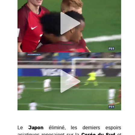
Japon
Le
éliminé, les derniers espoirs
Corée du Sud
asiatiques reposaient sur la
et