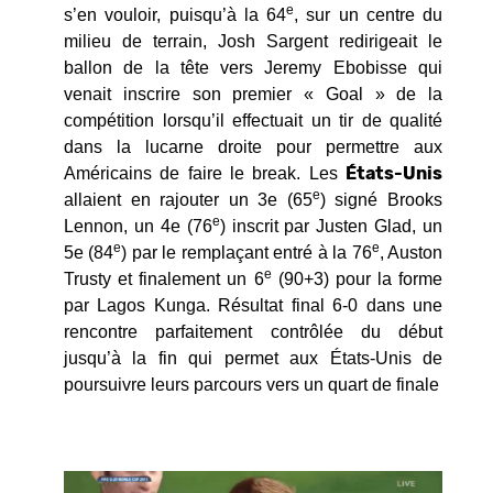
e
s’en vouloir, puisqu’à la 64
, sur un centre du
milieu de terrain, Josh Sargent redirigeait le
ballon de la tête vers Jeremy Ebobisse qui
venait inscrire son premier « Goal » de la
compétition lorsqu’il effectuait un tir de qualité
dans la lucarne droite pour permettre aux
États-Unis
Américains de faire le break. Les
e
allaient en rajouter un 3e (65
) signé Brooks
e
Lennon, un 4e (76
) inscrit par Justen Glad, un
e
e
5e (84
) par le remplaçant entré à la 76
, Auston
e
Trusty et finalement un 6
(90+3) pour la forme
par Lagos Kunga. Résultat final 6-0 dans une
rencontre parfaitement contrôlée du début
jusqu’à la fin qui permet aux États-Unis de
poursuivre leurs parcours vers un quart de finale