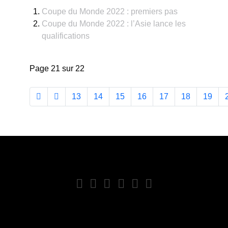
Coupe du Monde 2022 : premiers pas
Coupe du Monde 2022 : l’Asie lance les
qualifications
Page 21 sur 22
13
14
15
16
17
18
19