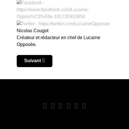
Nicolas Cougot
Créateur et rédacteur en chef de Lucarne
Opposée.
Article suivant : Coupe du Monde des clubs 2022
Suivant