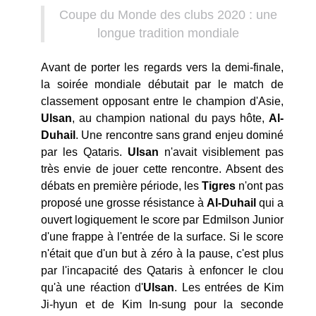
Coupe du Monde des clubs 2020 : une
longue tradition mondiale
Avant de porter les regards vers la demi-finale,
la soirée mondiale débutait par le match de
classement opposant entre le champion d'Asie,
Ulsan
, au champion national du pays hôte,
Al-
Duhail
. Une rencontre sans grand enjeu dominé
par les Qataris.
Ulsan
n'avait visiblement pas
très envie de jouer cette rencontre. Absent des
débats en première période, les
Tigres
n'ont pas
proposé une grosse résistance à
Al-Duhail
qui a
ouvert logiquement le score par Edmilson Junior
d'une frappe à l'entrée de la surface. Si le score
n'était que d'un but à zéro à la pause, c'est plus
par l'incapacité des Qataris à enfoncer le clou
qu'à une réaction d'
Ulsan
. Les entrées de Kim
Ji-hyun et de Kim In-sung pour la seconde