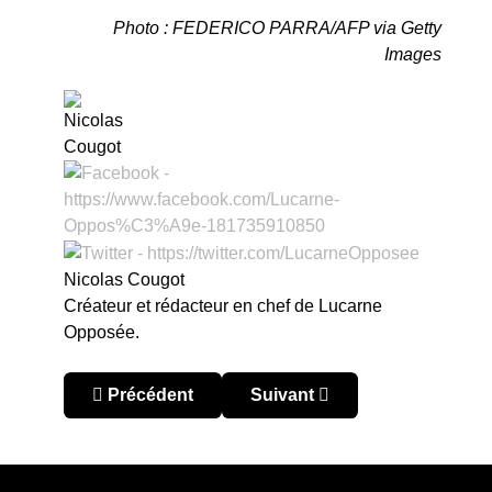
Photo : FEDERICO PARRA/AFP via Getty
Images
Nicolas Cougot
Créateur et rédacteur en chef de Lucarne
Opposée.
Article précédent : Preolímpico 2024 : Paraguay
Article suivant : Preolímpico
Précédent
Suivant