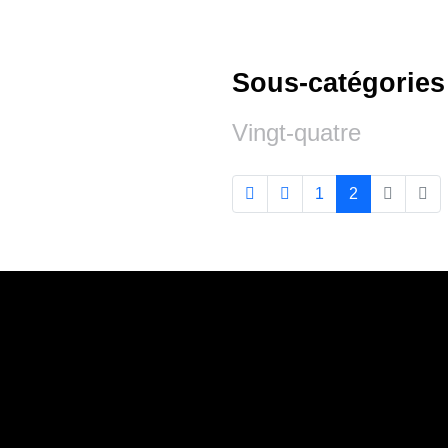
Sous-catégories
Vingt-quatre
1
2