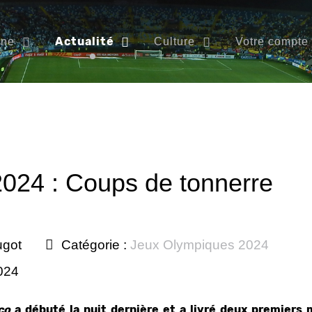
Actualité
ine
Culture
Votre compte
2024 : Coups de tonnerre
ugot
Catégorie :
Jeux Olympiques 2024
2024
ico
a débuté la nuit dernière et a livré deux premiers 