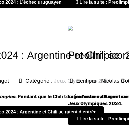
pico 2024 : L’échec uruguayen
Lire la suite : Preolím
Preolímpico 2024 : Argentine et Chi
Preolímpico 2
ugot
Catégorie :
Jeux Olympiques 2024
Écrit par :
Nicolas Co
ímpico
. Pendant que le Chili tombe d’entrée, l’Argentine
La jeunesse sud-américaine
Jeux Olympiques 2024.
ico 2024 : Argentine et Chili se ratent d'entrée
Lire la suite : Preolím