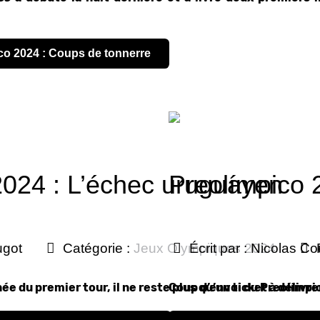
pico 2024 : Coups de tonnerre
2024 : L’échec uruguayen
Preolímpico 2
ugot
Catégorie :
Jeux Olympiques 2024
Écrit par :
Nicolas Co
née du premier tour, il ne reste plus qu’un ticket à délivre
Coup d’envoi du Preolímpic