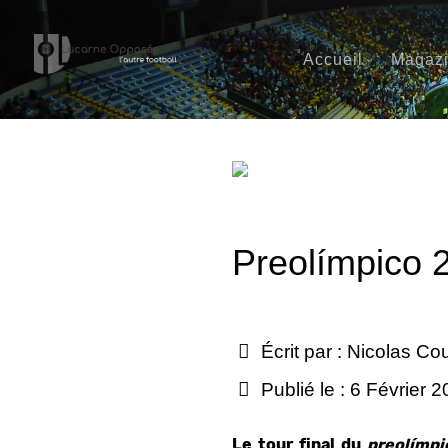
Accueil
Magaz
Preolímpico 
Écrit par :
Nicolas Co
Publié le : 6 Février 
Le tour final du
preol
ímp