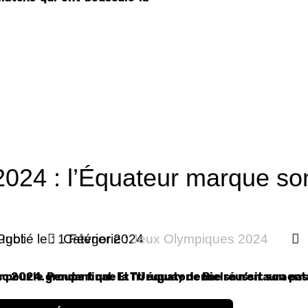
024 : l’Équateur marque son 
ugot
Publié le : 1 Février 2024
Catégorie :
Jeux Olympiques 2024
r pour le groupe final. Et l’Uruguay de Bielsa n’en aura pas
o 2024. Pendant que la Tri équatorienne réussit son entr