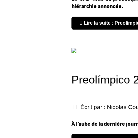
hiérarchie annoncée.
Lire la suite : Preolím
Preolímpico 
Écrit par :
Nicolas Co
À l’aube de la dernière jour