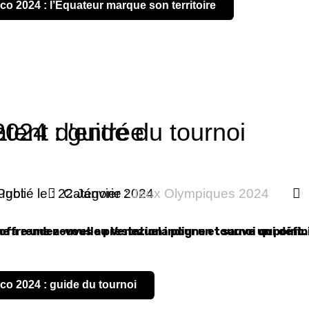
pico 2024 : l’Équateur marque son territoire
li se ratent d'entrée
024 : guide du tournoi
ugot
Publié le : 22 Janvier 2024
Catégorie :
Jeux Olympiques 2024
 offre une nouvelle prestation indigne et sauve un point.
 a rendez-vous au Venezuela pour un tournoi qui définir
pico 2024 : guide du tournoi