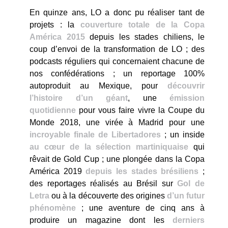
En quinze ans, LO a donc pu réaliser tant de
projets : la
couverture totale de la Copa
América 2015
depuis les stades chiliens, le
coup d’envoi de la transformation de LO ; des
podcasts réguliers qui concernaient chacune de
nos confédérations ; un reportage 100%
autoproduit au Mexique, pour
découvrir
l’histoire d’un géant
, une
émission
quotidienne
pour vous faire vivre la Coupe du
Monde 2018, une virée à Madrid pour une
incroyable finale de Libertadores
; un inside
au cœur de la sélection martiniquaise
qui
rêvait de Gold Cup ; une plongée dans la Copa
América 2019
depuis les stades brésiliens
;
des reportages réalisés au Brésil sur
Gol de
Letra
ou à la découverte des origines
d’un futur
phénomène
; une aventure de cinq ans à
produire un magazine dont les
derniers