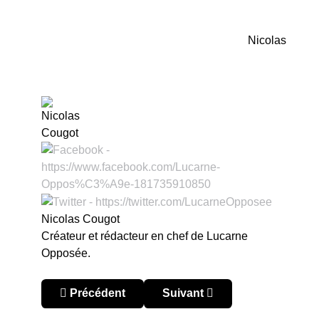
Nicolas
Nicolas Cougot
Créateur et rédacteur en chef de Lucarne
Opposée.
Article précédent : Lucarne Opposée a 15 ans
Article suivant : « Les 11 che
Précédent
Suivant