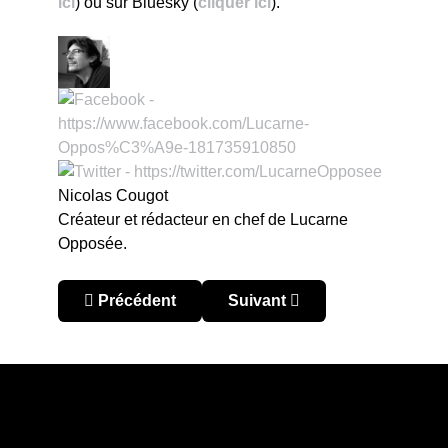
ici
) ou sur Bluesky (
cliquer ici
).
Nicolas Cougot
Créateur et rédacteur en chef de Lucarne
Opposée.
Article précédent : Cacamiseta 2025 : place au v
Article suivant : 15 ans !
Précédent
Suivant