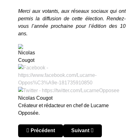
Merci aux votants, aux réseaux sociaux qui ont
permis la diffusion de cette élection. Rendez-
vous l’année prochaine pour l’édition des 10
ans.
Nicolas Cougot
Créateur et rédacteur en chef de Lucarne
Opposée.
Article précédent : Lucarne Opposée lance sa c
Article suivant : Cacamiseta 2
Précédent
Suivant