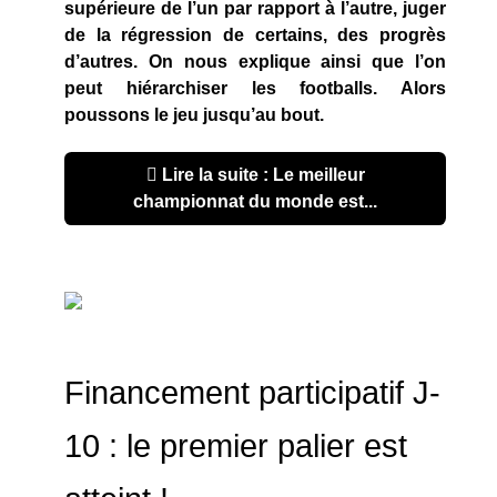
supérieure de l’un par rapport à l’autre, juger
de la régression de certains, des progrès
d’autres. On nous explique ainsi que l’on
peut hiérarchiser les footballs. Alors
poussons le jeu jusqu’au bout.
Lire la suite : Le meilleur
championnat du monde est...
Financement participatif J-
10 : le premier palier est