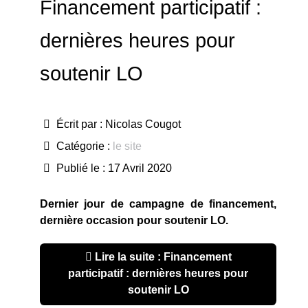
Financement participatif :
dernières heures pour
soutenir LO
Écrit par :
Nicolas Cougot
Catégorie :
le site
Publié le : 17 Avril 2020
Dernier jour de campagne de financement,
dernière occasion pour soutenir LO.
Lire la suite : Financement
participatif : dernières heures pour
soutenir LO