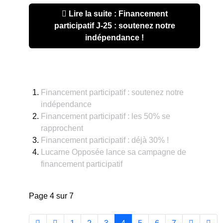
Lire la suite : Financement
participatif J-25 : soutenez notre
indépendance !
Financement participatif : soutenez notre
indépendance
Financement participatif : les 50% se
rapprochent
Financement participatif : déjà 30% !
Lucarne Opposée lance sa campagne de
financement participatif
Page 4 sur 7