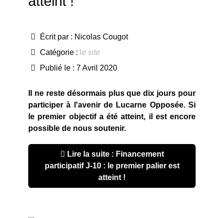
atteint !
Écrit par :
Nicolas Cougot
Catégorie :
le site
Publié le : 7 Avril 2020
Il ne reste désormais plus que dix jours pour
participer à l'avenir de Lucarne Opposée. Si
le premier objectif a été atteint, il est encore
possible de nous soutenir.
Lire la suite : Financement
participatif J-10 : le premier palier est
atteint !