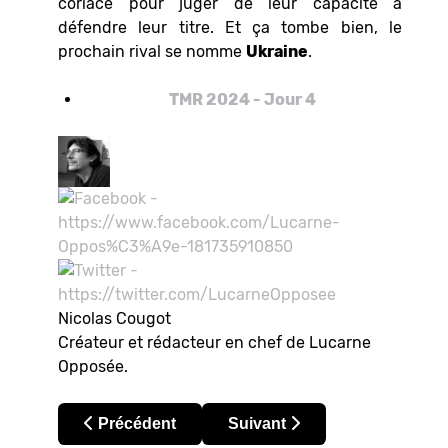
coriace pour juger de leur capacité à
défendre leur titre. Et ça tombe bien, le
prochain rival se nomme
Ukraine
.
TMR 2024 - Jour 4
Nicolas Cougot
Créateur et rédacteur en chef de Lucarne
Opposée.
Article précédent : Tournoi Maurice Revello 2024
Article suivant : Tournoi Mau
Précédent
Suivant