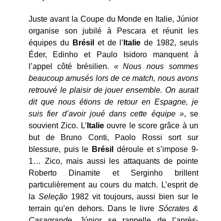
Juste avant la Coupe du Monde en Italie, Júnior
organise son jubilé à Pescara et réunit les
équipes du
Brésil
et de l’
Italie
de 1982, seuls
Éder, Edinho et Paulo Isidoro manquent à
l’appel côté brésilien.
« Nous nous sommes
beaucoup amusés lors de ce match, nous avons
retrouvé le plaisir de jouer ensemble. On aurait
dit que nous étions de retour en Espagne, je
suis fier d’avoir joué dans cette équipe »
, se
souvient Zico. L’
Italie
ouvre le score grâce à un
but de Bruno Conti, Paolo Rossi sort sur
blessure, puis le
Brésil
déroule et s’impose 9-
1… Zico, mais aussi les attaquants de pointe
Roberto Dinamite et Serginho brillent
particulièrement au cours du match. L’esprit de
la
Seleção
1982 vit toujours, aussi bien sur le
terrain qu’en dehors. Dans le livre
Sócrates &
Casagrande
, Júnior se rappelle de l’après-