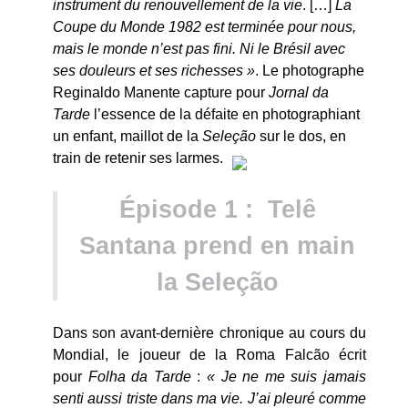
instrument du renouvellement de la vie
. […]
La
Coupe du Monde 1982 est terminée pour nous,
mais le monde n’est pas fini. Ni le Brésil avec
ses douleurs et ses richesses »
. Le photographe
Reginaldo Manente capture pour
Jornal da
Tarde
l’essence de la défaite en photographiant
un enfant, maillot de la
Seleção
sur le dos, en
train de retenir ses larmes.
Épisode 1 : Telê
Santana prend en main
la Seleção
Dans son avant-dernière chronique au cours du
Mondial, le joueur de la Roma Falcão écrit
pour
Folha da Tarde
:
« Je ne me suis jamais
senti aussi triste dans ma vie. J’ai pleuré comme