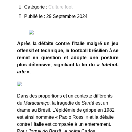
Catégorie :
Culture foot
Publié le : 29 Septembre 2024
Après la défaite contre l’Italie malgré un jeu
offensif et technique, le football brésilien à se
remet en question et adopte une posture
plus défensive, signifiant la fin du
« futebol-
arte »
.
Dans des proportions et un contexte différents
du
Maracanaço
, la tragédie de
Sarrià
est un
drame au Brésil. L’épidémie de grippe en 1982
est ainsi nommée « Paolo Rossi » et la défaite
contre l’
Italie
est comparée à un enterrement.
Pour
Jornal do Brasil
, le poète Carlos