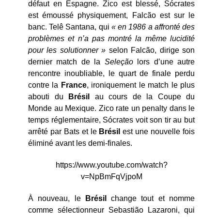
défaut en Espagne. Zico est blessé, Sócrates
est émoussé physiquement, Falcão est sur le
banc. Telê Santana, qui
« en 1986 a affronté des
problèmes et n’a pas montré la même lucidité
pour les solutionner »
selon Falcão, dirige son
dernier match de la
Seleção
lors d’une autre
rencontre inoubliable, le quart de finale perdu
contre la
France
, ironiquement le match le plus
abouti du
Brésil
au cours de la Coupe du
Monde au Mexique. Zico rate un penalty dans le
temps réglementaire, Sócrates voit son tir au but
arrêté par Bats et le
Brésil
est une nouvelle fois
éliminé avant les demi-finales.
https://www.youtube.com/watch?
v=NpBmFqVjpoM
À nouveau, le
Brésil
change tout et nomme
comme sélectionneur Sebastião Lazaroni, qui