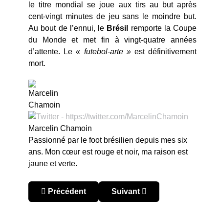
le titre mondial se joue aux tirs au but après
cent-vingt minutes de jeu sans le moindre but.
Au bout de l’ennui, le
Brésil
remporte la Coupe
du Monde et met fin à vingt-quatre années
d’attente. Le
« futebol-arte »
est définitivement
mort.
Marcelin Chamoin
Passionné par le foot brésilien depuis mes six
ans. Mon cœur est rouge et noir, ma raison est
jaune et verte.
Article précédent : La naissance du gol olímpico
Article suivant : Chili 1973, 
Précédent
Suivant