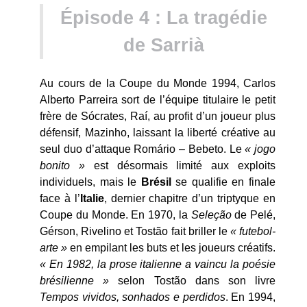
Épisode 4 : La tragédie
de Sarrià
Au cours de la Coupe du Monde 1994, Carlos
Alberto Parreira sort de l’équipe titulaire le petit
frère de Sócrates, Raí, au profit d’un joueur plus
défensif, Mazinho, laissant la liberté créative au
seul duo d’attaque Romário – Bebeto. Le
« jogo
bonito »
est désormais limité aux exploits
individuels, mais le
Brésil
se qualifie en finale
face à l’
Italie
, dernier chapitre d’un triptyque en
Coupe du Monde. En 1970, la
Seleção
de Pelé,
Gérson, Rivelino et Tostão fait briller le
« futebol-
arte »
en empilant les buts et les joueurs créatifs.
« En 1982, la prose italienne a vaincu la poésie
brésilienne »
selon Tostão dans son livre
Tempos vividos, sonhados e perdidos
. En 1994,