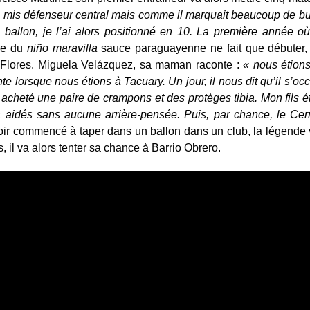
ai mis défenseur central mais comme il marquait beaucoup de buts,
e ballon, je l’ai alors positionné en 10. La première année o
ire du
niño maravilla
sauce paraguayenne ne fait que débuter, 
is Flores. Miguela Velázquez, sa maman raconte :
« nous étion
e lorsque nous étions à Tacuary. Un jour, il nous dit qu’il s’oc
a acheté une paire de crampons et des protèges tibia. Mon fils é
 aidés sans aucune arrière-pensée. Puis, par chance, le Cer
r commencé à taper dans un ballon dans un club, la légende ve
s, il va alors tenter sa chance à Barrio Obrero.