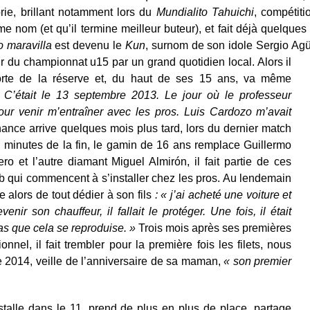
rie, brillant notamment lors du
Mundialito Tahuichi
, compétiti
e nom (et qu’il termine meilleur buteur), et fait déjà quelques
o maravilla
est devenu le
Kun
, surnom de son idole Sergio Ag
eur du championnat u15 par un grand quotidien local. Alors il
rte de la réserve et, du haut de ses 15 ans, va même
 C’était le 13 septembre 2013. Le jour où le professeur
ur venir m’entraîner avec les pros. Luis Cardozo m’avait
nce arrive quelques mois plus tard, lors du dernier match
 minutes de la fin, le gamin de 16 ans remplace Guillermo
ro et l’autre diamant Miguel Almirón, il fait partie de ces
b qui commencent à s’installer chez les pros. Au lendemain
 alors de tout dédier à son fils
: « j’ai acheté une voiture et
venir son chauffeur, il fallait le protéger. Une fois, il était
 pas que cela se reproduise. »
Trois mois après ses premières
onnel, il fait trembler pour la première fois les filets, nous
 2014, veille de l’anniversaire de sa maman,
« son premier
talle dans le 11, prend de plus en plus de place, partage