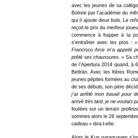
avec les jeunes de sa catégo
Bolivie par l’académie du mêm
qui il ajoute deux buts. Le
niñ
reçoit le prix du meilleur jou
commence à frapper à la po
s’entraîner avec les pros
: «
Francisco Arce m’a appelé po
prêté ses chaussures. »
Sa cha
de l’Apertura 2014 quand, à 6
Beltrán. Avec les frères Rome
jeunes pépites formées au clu
de ses débuts, son père décide
j’ai arrêté mon travail pour de
arrivé très tard, je ne voulais
foulées sur un terrain professi
sommes alors le 28 septembre
cadeau »
dira-t-elle.
Alors le
Kun
paraguayen s’ins