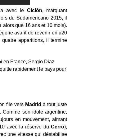
ana avec le
Ciclón
, marquant
 lors du Sudamericano 2015, il
’a alors que 16 ans et 10 mois).
égorie avant de revenir en u20
uatre apparitions, il termine
i en France, Sergio Diaz
uitte rapidement le pays pour
on file vers
Madrid
à tout juste
t. Comme son idole argentine,
oujours en mouvement, aimant
e 10 avec la réserve du
Cerro
),
vec une vitesse qui déstabilise