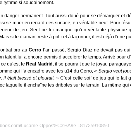
de rythme si soudainement.
un danger permanent. Tout aussi doué pour se démarquer et dé
ussi se muer en renard des surface, en véritable neuf. Pour résu
neur de jeu. Seul ne lui manque qu’un véritable physique q
is si le diamant reste à polir et à façonner, il est déjà d’une pu
contrat pro au
Cerro
l’an passé, Sergio Diaz ne devait pas quit
n talent lui a encore permis d’accélérer le temps. Arrivé pour d
à ce qu’est le
Real Madrid
, il se pourrait que le joyau paragua
’homme qui l’a encadré avec les u14 du Cerro,
« Sergio veut joue
il était blessé et pleurait. »
C’est cette soif de jeu qui le fait
c laquelle il enchaîne les dribbles sur le terrain. La même qui e