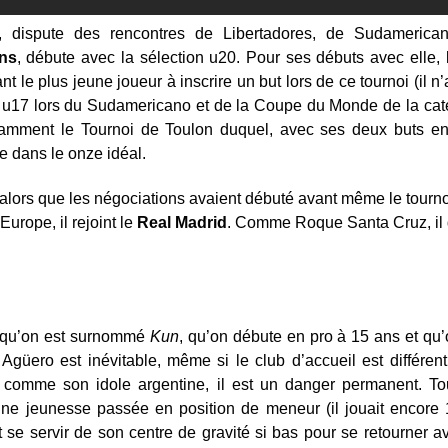
, dispute des rencontres de Libertadores, de Sudameric
ans
, débute avec la sélection u20. Pour ses débuts avec elle,
nt le plus jeune joueur à inscrire un but lors de ce tournoi (il n
 les u17 lors du Sudamericano et de la Coupe du Monde de la cat
amment le Tournoi de Toulon duquel, avec ses deux buts en q
e dans le onze idéal.
alors que les négociations avaient débuté avant même le tourno
Europe, il rejoint le
Real Madrid
. Comme Roque Santa Cruz, il q
t qu’on est surnommé
Kun
, qu’on débute en pro à 15 ans et qu’
Agüero est inévitable, même si le club d’accueil est différen
, comme son idole argentine, il est un danger permanent. T
d’une jeunesse passée en position de meneur (il jouait encor
t se servir de son centre de gravité si bas pour se retourner a