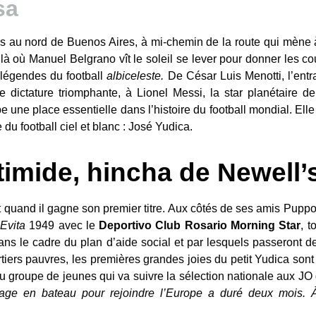
res au nord de Buenos Aires, à mi-chemin de la route qui mène 
 là où Manuel Belgrano vît le soleil se lever pour donner les c
 légendes du football
albiceleste.
De César Luis Menotti, l’entra
dictature triomphante, à Lionel Messi, la star planétaire de 
une place essentielle dans l’histoire du football mondial. Elle 
 du football ciel et blanc : José Yudica.
timide, hincha de Newell’
 quand il gagne son premier titre. Aux côtés de ses amis Puppo,
 Evita
1949 avec le
Deportivo Club Rosario Morning Star
, t
s le cadre du plan d’aide social et par lesquels passeront des
tiers pauvres, les premières grandes joies du petit Yudica sont l
e du groupe de jeunes qui va suivre la sélection nationale aux JO
age en bateau pour rejoindre l’Europe a duré deux mois. À 