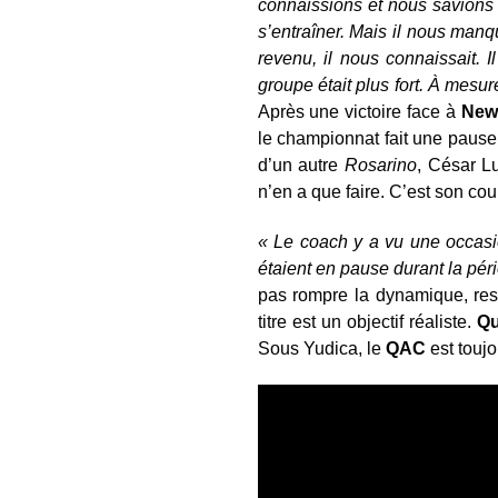
connaissions et nous savions q
s’entraîner. Mais il nous manq
revenu, il nous connaissait. 
groupe était plus fort. À mesu
Après une victoire face à
Newe
le championnat fait une paus
d’un autre
Rosarino
, César L
n’en a que faire. C’est son co
« Le coach y a vu une occasio
étaient en pause durant la pér
pas rompre la dynamique, reste
titre est un objectif réaliste.
Qu
Sous Yudica, le
QAC
est touj