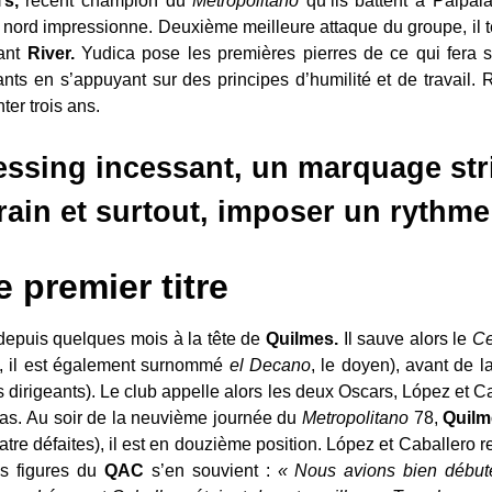
’s,
récent champion du
Metropolitano
qu’ils battent à Palpalá
u nord impressionne. Deuxième meilleure attaque du groupe, il te
ant
River.
Yudica pose les premières pierres de ce qui fera sa
nts en s’appuyant sur des principes d’humilité et de travail. 
nter trois ans.
ssing incessant, un marquage stri
rain et surtout, imposer un rythme
e premier titre
depuis quelques mois à la tête de
Quilmes.
Il sauve alors le
Ce
, il est également surnommé
el Decano
, le doyen), avant de l
 dirigeants). Le club appelle alors les deux Oscars, López et C
 pas. Au soir de la neuvième journée du
Metropolitano
78,
Quilm
quatre défaites), il est en douzième position. López et Caballero
s figures du
QAC
s’en souvient :
« Nous avions bien début