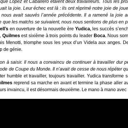
ue López et Caballero étaient deux travailleurs. Tous les prof
uait la joie. Leur échec est là : ils ont réprimé notre joie de j
Il nous avait sauvés l’année précédente. Il a ramené la joie a
re que les matchs se suivaient, nous nous sentions de plus en pl
ll’s
en ouverture de la nouvelle ère
Yudica,
les succès s’ench
e,
Quilmes
est sixième à trois points du leader
Boca.
Nous somm
uis Menotti, triomphe sous les yeux d’un Videla aux anges. D
up de génie.
n à saisir. Il nous a convaincu de continuer à travailler dur 
iode de Coupe du Monde. Il n’avait de cesse de nous répéter que 
r humble et travailler, toujours travailler. Yudica transforme
ilmes
reprend sa marche en avant et termine la phase aller ave
ours invaincu, il est désormais deuxième. Le mano à mano avec