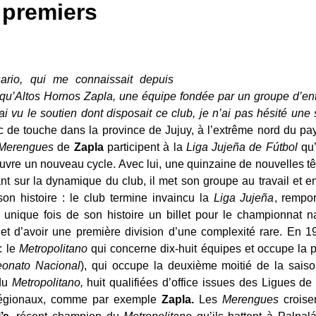
 premiers
rio, qui me connaissait depuis
t qu’Altos Hornos Zapla, une équipe fondée par un groupe d’ent
i vu le soutien dont disposait ce club, je n’ai pas hésité une
c de touche dans la province de Jujuy, à l’extrême nord du pays
Merengues
de
Zapla
participent à la
Liga Jujeña de Fútbol
qu’
ouvre un nouveau cycle. Avec lui, une quinzaine de nouvelles têt
nt sur la dynamique du club, il met son groupe au travail et en
on histoire : le club termine
invaincu
la
Liga Jujeña
, rempor
unique fois de son histoire un billet pour le championnat nat
et d’avoir une première division d’une complexité rare. En 1
: le
Metropolitano
qui concerne dix-huit équipes et occupe la p
onato Nacional
), qui occupe la deuxième moitié de la saison
 du
Metropolitano,
huit qualifiées d’office issues des Ligues de l
 régionaux, comme par exemple
Zapla.
Les
Merengues
croise