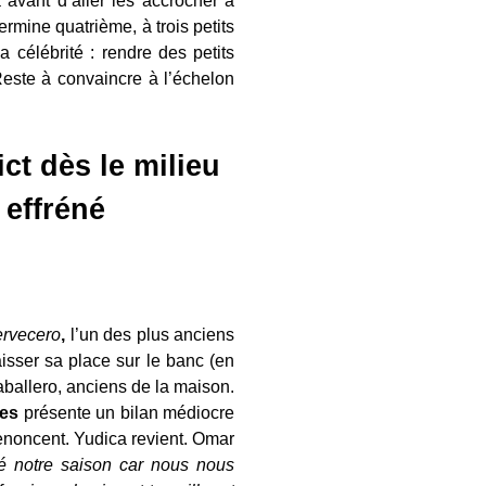
 avant d’aller les accrocher à
rmine quatrième, à trois petits
 célébrité : rendre des petits
Reste à convaincre à l’échelon
ct dès le milieu
 effréné
rvecero
,
l’un des plus anciens
aisser sa place sur le banc (en
aballero, anciens de la maison.
es
présente un bilan médiocre
 renoncent. Yudica revient. Omar
é notre saison car nous nous