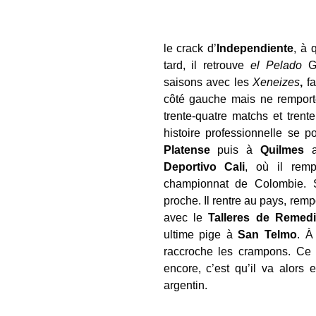
le crack d’
Independiente
, à 
tard, il retrouve
el Pelado
Gr
saisons avec les
Xeneizes
,
fa
côté gauche mais ne remporte
trente-quatre matchs et trent
histoire professionnelle se p
Platense
puis à
Quilmes
av
Deportivo Cali
, où il remp
championnat de Colombie. S
proche. Il rentre au pays, remp
avec le
Talleres de Remed
ultime pige à
San Telmo
. À
raccroche les crampons. Ce 
encore, c’est qu’il va alors 
argentin.