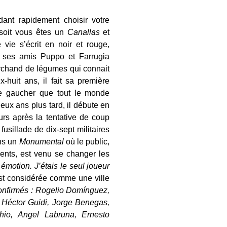
ant rapidement choisir votre
 soit vous êtes un
Canallas
et
e vie s’écrit en noir et rouge,
 ses amis Puppo et Farrugia
rchand de légumes qui connait
x-huit ans, il fait sa première
 le gaucher que tout le monde
eux ans plus tard, il débute en
urs après la tentative de coup
fusillade de dix-sept militaires
ans un
Monumental
où le public,
ents, est venu se changer les
émotion. J’étais le seul joueur
st considérée comme une ville
onfirmés : Rogelio Domínguez,
 Héctor Guidi, Jorge Benegas,
io, Angel Labruna, Ernesto