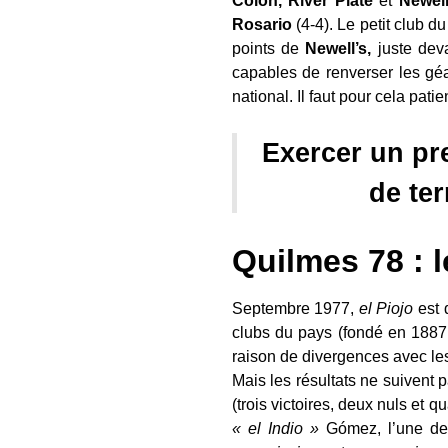
Colón, River Plate
et
Newell
Rosario
(4-4). Le petit club d
points de
Newell’s,
juste dev
capables de renverser les géa
national. Il faut pour cela patie
Exercer un pre
de ter
Quilmes 78 : l
Septembre 1977,
el Piojo
est 
clubs du pays (fondé en 1887
raison de divergences avec les
Mais les résultats ne suivent
(trois victoires, deux nuls et 
« el Indio »
Gómez, l’une de