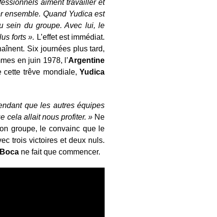
essionnels aiment travailler et
ouer ensemble. Quand Yudica est
u sein du groupe. Avec lui, le
us forts ».
L’effet est immédiat.
aînent. Six journées plus tard,
es en juin 1978, l’
Argentine
e cette trêve mondiale,
Yudica
pendant que les autres équipes
cela allait nous profiter. »
Ne
 son groupe, le convainc que le
c trois victoires et deux nuls.
Boca
ne fait que commencer.