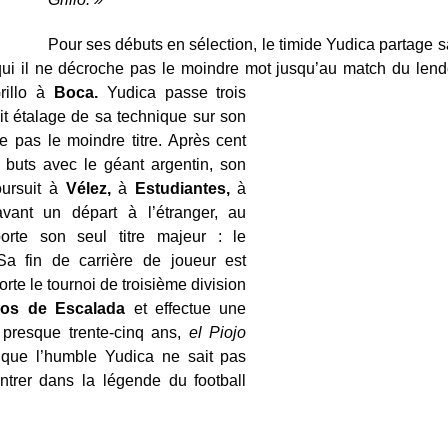
Pour ses débuts en sélection, le timide Yudica partage 
qui il ne décroche pas le moindre mot jusqu’au match du len
illo à
Boca.
Yudica passe trois
it étalage de sa technique sur son
 pas le moindre titre. Après cent
e buts avec le géant argentin, son
oursuit à
Vélez,
à
Estudiantes,
à
ant un départ à l’étranger, au
orte son seul titre majeur : le
a fin de carrière de joueur est
orte le tournoi de troisième division
ios de Escalada
et effectue une
 presque trente-cinq ans,
el Piojo
que l’humble Yudica ne sait pas
entrer dans la légende du football