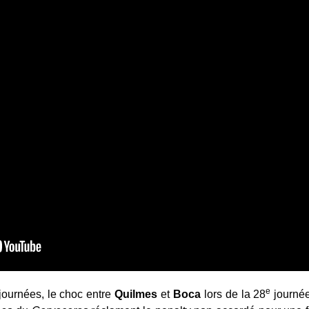
e
 journées, le choc entre
Quilmes
et
Boca
lors de la 28
journée