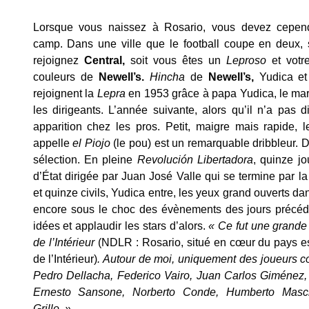
Lorsque vous naissez à Rosario, vous devez cepend
camp. Dans une ville que le football coupe en deux,
rejoignez
Central,
soit vous êtes un
Leproso
et votr
couleurs de
Newell’s.
Hincha
de
Newell’s,
Yudica et
rejoignent la
Lepra
en 1953 grâce à papa Yudica, le ma
les dirigeants. L’année suivante, alors qu’il n’a pas di
apparition chez les pros. Petit, maigre mais rapide,
appelle
el Piojo
(le pou) est un remarquable dribbleur. D
sélection. En pleine
Revolución Libertadora
, quinze jo
d’État dirigée par Juan José Valle qui se termine par la 
et quinze civils, Yudica entre, les yeux grand ouverts d
encore sous le choc des évènements des jours précéd
idées et applaudir les stars d’alors.
« Ce fut une grande 
de l’Intérieur
(NDLR : Rosario, situé en cœur du pays e
de l’Intérieur)
. Autour de moi, uniquement des joueurs c
Pedro Dellacha, Federico Vairo, Juan Carlos Giménez,
Ernesto Sansone, Norberto Conde, Humberto Masch
Grillo. »