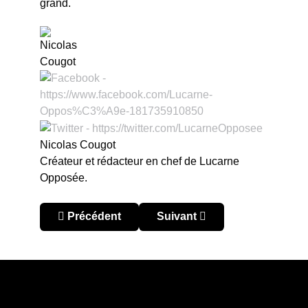
grand.
Nicolas Cougot
Créateur et rédacteur en chef de Lucarne
Opposée.
Article précédent : Aldyr García Schlee, l’Urugua
Article suivant : Los Angeles
Précédent
Suivant