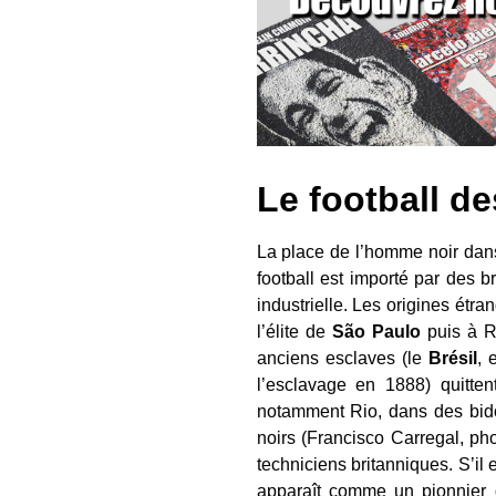
Le football d
La place de l’homme noir dans 
football est importé par des 
industrielle. Les origines étr
l’élite de
São Paulo
puis à R
anciens esclaves (le
Brésil
, 
l’esclavage en 1888) quitten
notamment Rio, dans des bidon
noirs (Francisco Carregal, pho
techniciens britanniques. S’il
apparaît comme un pionnier d