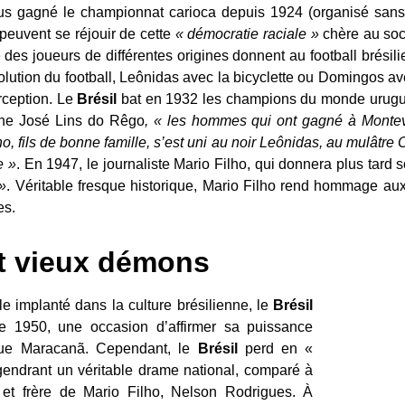
plus gagné le championnat carioca depuis 1924 (organisé san
 peuvent se réjouir de cette
« démocratie raciale »
chère au soc
 des joueurs de différentes origines donnent au football brésili
évolution du football, Leônidas avec la bicyclette ou Domingos a
rception. Le
Brésil
bat en 1932 les champions du monde urugu
ne José Lins do Rêgo
, « les hommes qui ont gagné à Montevi
o, fils de bonne famille, s’est uni au noir Leônidas, au mulâtre 
e »
. En 1947, le journaliste Mario Filho, qui donnera plus tar
 »
. Véritable fresque historique, Mario Filho rend hommage aux 
es.
t vieux démons
e implanté dans la culture brésilienne, le
Brésil
e 1950, une occasion d’affirmer sa puissance
sque Maracanã. Cependant, le
Brésil
perd en «
gendrant un véritable drame national, comparé à
 et frère de Mario Filho, Nelson Rodrigues. À