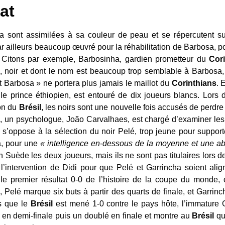
at
sont assimilées à sa couleur de peau et se répercutent sur 
r ailleurs beaucoup œuvré pour la réhabilitation de Barbosa, pou
 Citons par exemple, Barbosinha, gardien prometteur du
Cor
, noir et dont le nom est beaucoup trop semblable à Barbosa, e
it Barbosa » ne portera plus jamais le maillot du
Corinthians
. 
e prince éthiopien, est entouré de dix joueurs blancs. Lors d
ion du
Brésil
, les noirs sont une nouvelle fois accusés de perdre 
d, un psychologue, João Carvalhaes, est chargé d’examiner les 
s’oppose à la sélection du noir Pelé, trop jeune pour support
, pour une
« intelligence en-dessous de la moyenne et une ab
n Suède les deux joueurs, mais ils ne sont pas titulaires lors 
 l’intervention de Didi pour que Pelé et Garrincha soient align
 le premier résultat 0-0 de l’histoire de la coupe du monde, c
 Pelé marque six buts à partir des quarts de finale, et Garrinc
rs que le
Brésil
est mené 1-0 contre le pays hôte, l’immature 
é en demi-finale puis un doublé en finale et montre au
Brésil
qu