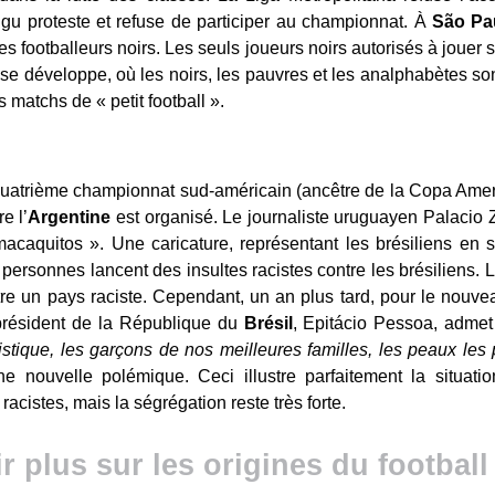
gu proteste et refuse de participer au championnat. À
São Pa
es footballeurs noirs. Les seuls joueurs noirs autorisés à jouer s
le se développe, où les noirs, les pauvres et les analphabètes so
 matchs de « petit football ».
quatrième championnat sud-américain (ancêtre de la Copa America
e l’
Argentine
est organisé. Le journaliste uruguayen Palacio 
 macaquitos ». Une caricature, représentant les brésiliens en 
rsonnes lancent des insultes racistes contre les brésiliens. L’
être un pays raciste. Cependant, un an plus tard, pour le nou
président de la République du
Brésil
, Epitácio Pessoa, adme
llistique, les garçons de nos meilleures familles, les peaux les 
ne nouvelle polémique. Ceci illustre parfaitement la situati
acistes, mais la ségrégation reste très forte.
 plus sur les origines du football 