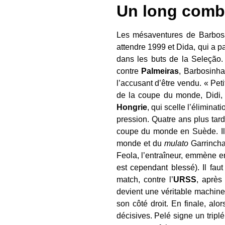
Un long comb
Les mésaventures de Barbosa 
attendre 1999 et Dida, qui a pa
dans les buts de la Seleção.
contre
Palmeiras
, Barbosinha
l’accusant d’être vendu. « Pet
de la coupe du monde, Didi, l
Hongrie
, qui scelle l’éliminat
pression. Quatre ans plus tar
coupe du monde en Suède. Il 
monde et du
mulato
Garrincha
Feola, l’entraîneur, emmène e
est cependant blessé). Il faut
match, contre l’
URSS
, après
devient une véritable machine,
son côté droit. En finale, alo
décisives. Pelé signe un tripl