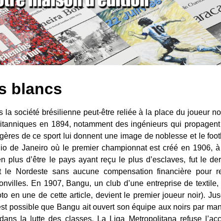
es blancs
la société brésilienne peut-être reliée à la place du joueur noir
britanniques en 1894, notamment des ingénieurs qui propagent
angères de ce sport lui donnent une image de noblesse et le foo
io de Janeiro où le premier championnat est créé en 1906,
en plus d’être le pays ayant reçu le plus d’esclaves, fut le d
t le Nordeste sans aucune compensation financière pour re
villes. En 1907, Bangu, un club d’une entreprise de textile,
to en une de cette article, devient le premier joueur noir). Jusq
 est possible que Bangu ait ouvert son équipe aux noirs par ma
ans la lutte des classes. La Liga Metropolitana refuse l’