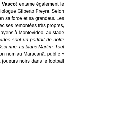
s
Vasco
) entame également le
iologue Gilberto Freyre. Selon
en sa force et sa grandeur. Les
vec ses remontées très propres,
ayens à Montevideo, au stade
deo sont un portrait de notre
Oscarino, au blanc Martim. Tout
d son nom au Maracanã, publie
«
joueurs noirs dans le football