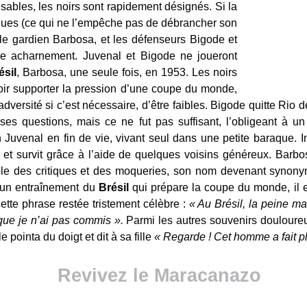
sables, les noirs sont rapidement désignés. Si la
iques (ce qui ne l’empêche pas de débrancher son
, le gardien Barbosa, et les défenseurs Bigode et
le acharnement. Juvenal et Bigode ne joueront
ésil
, Barbosa, une seule fois, en 1953. Les noirs
ir supporter la pression d’une coupe du monde,
adversité si c’est nécessaire, d’être faibles. Bigode quitte Rio 
ses questions, mais ce ne fut pas suffisant, l’obligeant à
Juvenal en fin de vie, vivant seul dans une petite baraque. I
o et survit grâce à l’aide de quelques voisins généreux. Barbos
ble des critiques et des moqueries, son nom devenant synony
à un entraînement du
Brésil
qui prépare la coupe du monde, il es
cette phrase restée tristement célèbre :
« Au Brésil, la peine m
que je n’ai pas commis ».
Parmi les autres souvenirs douloureux
 pointa du doigt et dit à sa fille
« Regarde ! Cet homme a fait ple
Revivez le Maracanazo