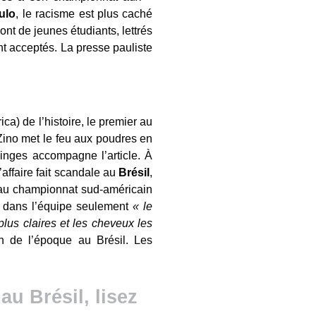
ulo
, le racisme est plus caché
ont de jeunes étudiants, lettrés
nt acceptés. La presse pauliste
) de l’histoire, le premier au
Zino met le feu aux poudres en
singes accompagne l’article. À
affaire fait scandale au
Brésil
,
veau championnat sud-américain
t dans l’équipe seulement
« le
plus claires et les cheveux les
on de l’époque au Brésil. Les
au Brésil, lisez