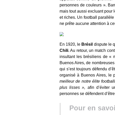
personnes de couleurs ». Ban
mais tout aussi excluant pour l
et riches. Un football parallè
ne prête aucune attention à ces
En 1920, le
Brésil
dispute le 
Chili
. Au retour, un match contr
insultant les brésiliens de «
Buenos Aires, de nombreuses pe
qui s’est toujours défendu d’
organisé à Buenos Aires, le 
meilleur de notre élite footba
plus lisses »,
afin d’éviter u
personnes se défendent d’être r
Pour en savoir