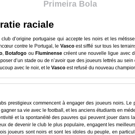
Primeira Bola
atie raciale
, club d’origine portugaise qui accepte les noirs et les métis
cœur contre le Portugal, le
Vasco
est sifflé sur tous les terra
o
,
Botafogo
ou
Fluminense
créent une nouvelle ligue avec 
isposer d’un stade ou de n’avoir que des joueurs lettrés au sein 
coup avec le noir, et le
Vasco
est refusé du nouveau champion
ubs prestigieux commencent à engager des joueurs noirs. Le pr
e gagner sa vie avec le football, et les anciens étudiants en méd
tivité et la spontanéité des pauvres qui peuvent jouer dans la
eux de devenir le club le plus populaire, engagent les meilleur
s joueurs sont noirs et sont les idoles du peuple, en particul