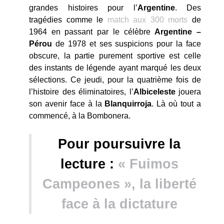
grandes histoires pour l’
Argentine
. Des
tragédies comme le
match aux 300 morts
de
1964 en passant par le célèbre
Argentine –
Pérou
de 1978 et ses suspicions pour la face
obscure, la partie purement sportive est celle
des instants de légende ayant marqué les deux
sélections. Ce jeudi, pour la quatrième fois de
l’histoire des éliminatoires, l’
Albiceleste
jouera
son avenir face à la
Blanquirroja
. Là où tout a
commencé, à la Bombonera.
Pour poursuivre la
lecture :
« Fuimos
Campeones », la liberté
face à la dictature