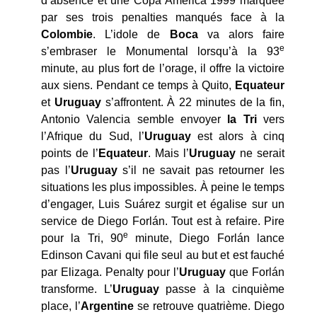
d’absence et une Copa América 1999 marquée
par ses trois penalties manqués face à la
Colombie
. L’idole de
Boca
va alors faire
e
s’embraser le Monumental lorsqu’à la 93
minute, au plus fort de l’orage, il offre la victoire
aux siens. Pendant ce temps à Quito,
Equateur
et
Uruguay
s’affrontent. À 22 minutes de la fin,
Antonio Valencia semble envoyer
la Tri
vers
l’Afrique du Sud, l’
Uruguay
est alors à cinq
points de l’
Equateur
. Mais l’
Uruguay
ne serait
pas l’
Uruguay
s’il ne savait pas retourner les
situations les plus impossibles. À peine le temps
d’engager, Luis Suárez surgit et égalise sur un
service de Diego Forlán. Tout est à refaire. Pire
e
pour la Tri, 90
minute, Diego Forlán lance
Edinson Cavani qui file seul au but et est fauché
par Elizaga. Penalty pour l’
Uruguay
que Forlán
transforme. L’
Uruguay
passe à la cinquième
place, l’
Argentine
se retrouve quatrième. Diego