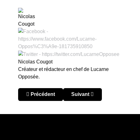
Nicolas Cougot
Créateur et rédacteur en chef de Lucarne
Opposée.
Article précédent : 2017, l’année historique de
Article suivant : Universidad
Précédent
Suivant