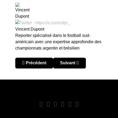
Vincent Dupont
Reporter spécialisé dans le football sud-
américain avec une expertise approfondie des
championnats argentin et brésilien
Article précédent : 1988-1992, l'époque dorée de
Article suivant : Castilho, l
Précédent
Suivant