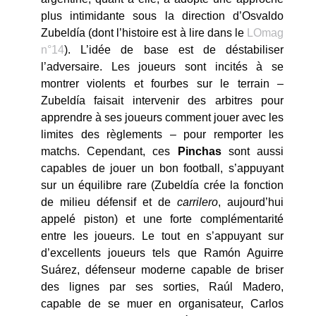
plus intimidante sous la direction d’Osvaldo
Zubeldía (dont l’histoire est à lire dans le
LOmag
n°14
). L’idée de base est de déstabiliser
l’adversaire. Les joueurs sont incités à se
montrer violents et fourbes sur le terrain –
Zubeldía faisait intervenir des arbitres pour
apprendre à ses joueurs comment jouer avec les
limites des règlements – pour remporter les
matchs. Cependant, ces
Pinchas
sont aussi
capables de jouer un bon football, s’appuyant
sur un équilibre rare (Zubeldía crée la fonction
de milieu défensif et de
carrilero
, aujourd’hui
appelé piston) et une forte complémentarité
entre les joueurs. Le tout en s’appuyant sur
d’excellents joueurs tels que Ra­món Agui­rre
Suá­rez, défenseur moderne capable de briser
des lignes par ses sorties, Raúl Ma­de­ro,
capable de se muer en organisateur, Carlos