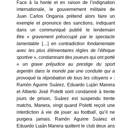
Face à la honte et en raison de l’indignation
internationale, le gouvernement militaire de
Juan Carlos Ongania prétend alors faire un
exemple et prononce des sanctions, indiquant
dans un communiqué publié le lendemain
être «
gravement préoccupé par le spectacle
lamentable
[…]
en contradiction fondamentale
avec les plus élémentaires règles de l'éthique
sportive
», condamnant des joueurs qui ont porté
«
un grave préjudice au prestige du sport
argentin dans le monde par une conduite qui a
provoqué la réprobation de tous les citoyens
» :
Ra­món Agui­rre Suá­rez, Eduardo Luján Manera
et Alberto José Poletti sont condamné à trente
jours de prison, Suá­rez est suspendu trente
matchs, Manera, vingt quand Poletti reçoit une
interdiction à vie de jouer au football, qu’il ne
purgera jamais. Ra­món Agui­rre Suá­rez et
Eduardo Luján Manera quittent le club deux ans