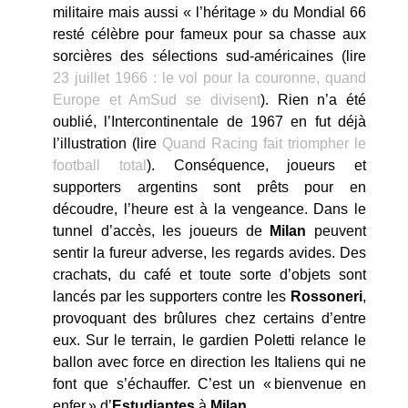
militaire mais aussi « l’héritage » du Mondial 66
resté célèbre pour fameux pour sa chasse aux
sorcières des sélections sud-américaines (lire
23 juillet 1966 : le vol pour la couronne, quand
Europe et AmSud se divisent
). Rien n’a été
oublié, l’Intercontinentale de 1967 en fut déjà
l’illustration (lire
Quand Racing fait triompher le
football total
). Conséquence, joueurs et
supporters argentins sont prêts pour en
découdre, l’heure est à la vengeance. Dans le
tunnel d’accès, les joueurs de
Milan
peuvent
sentir la fureur adverse, les regards avides. Des
crachats, du café et toute sorte d’objets sont
lancés par les supporters contre les
Rossoneri
,
provoquant des brûlures chez certains d’entre
eux. Sur le terrain, le gardien Poletti relance le
ballon avec force en direction les Italiens qui ne
font que s’échauffer. C’est un « bienvenue en
enfer » d’
Estudiantes
à
Milan
.