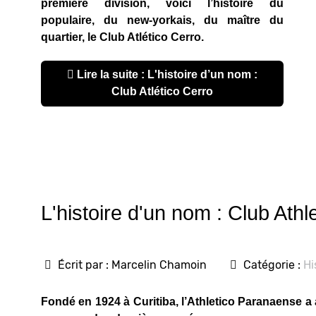
première division, voici l’histoire du
populaire, du new-yorkais, du maître du
quartier, le Club Atlético Cerro.
Lire la suite : L'histoire d’un nom :
Club Atlético Cerro
L'histoire d'un nom : Club Ath
Écrit par :
Marcelin Chamoin
Catégorie :
Hi
Fondé en 1924 à Curitiba, l’Athletico Paranaense a a