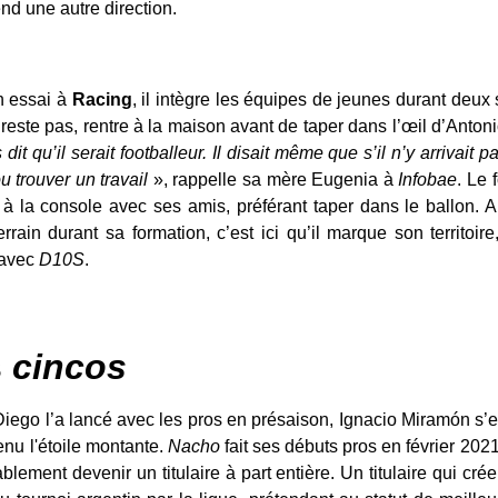
nd une autre direction.
n essai à
Racing
, il intègre les équipes de jeunes durant deux 
’y reste pas, rentre à la maison avant de taper dans l’œil d’Anto
 dit qu’il serait footballeur. Il disait même que s’il n’y arrivait 
ou trouver un travail
», rappelle sa mère Eugenia à
Infobae
. Le 
à la console avec ses amis, préférant taper dans le ballon. Alo
ain durant sa formation, c’est ici qu’il marque son territoire
 avec
D10S
.
s
cincos
Diego l’a lancé avec les pros en présaison, Ignacio Miramón s’e
venu l'étoile montante.
Nacho
fait ses débuts pros en février 202
ablement devenir un titulaire à part entière. Un titulaire qui cr