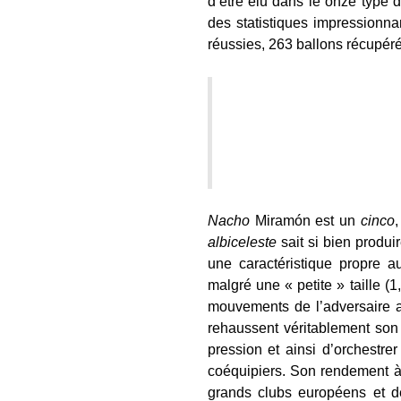
d’être élu dans le onze type d
des statistiques impressionn
réussies, 263 ballons récupéré
Nacho
Miramón est un
cinco
albiceleste
sait si bien produi
une caractéristique propre a
malgré une « petite » taille 
mouvements de l’adversaire af
rehaussent véritablement son 
pression et ainsi d’orchestre
coéquipiers. Son rendement 
grands clubs européens et d