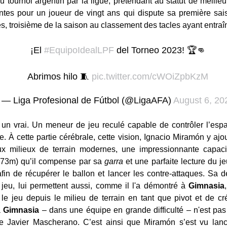
u tournoi argentin par la ligue, prétendant au statut de meille
antes pour un joueur de vingt ans qui dispute sa première s
s, troisième de la saison au classement des tacles ayant entraî
¡El
#EquipoIdealLPF
del Torneo 2023! 🏆👊
Abrimos hilo 🧵
pic.twitter.com/cWOiZpbKzM
— Liga Profesional de Fútbol (@LigaAFA)
August 6, 20
, un vrai. Un meneur de jeu reculé capable de contrôler l’esp
re. À cette partie cérébrale, cette vision, Ignacio Miramón y aj
ux milieux de terrain modernes, une impressionnante capac
(1,73m) qu’il compense par sa
garra
et une parfaite lecture du je
in de récupérer le ballon et lancer les contre-attaques. Sa dex
jeu, lui permettent aussi, comme il l'a démontré à
Gimnasia
r le jeu depuis le milieu de terrain en tant que pivot et de c
à
Gimnasia
– dans une équipe en grande difficulté – n'est pa
e Javier Mascherano. C’est ainsi que Miramón s’est vu lanc