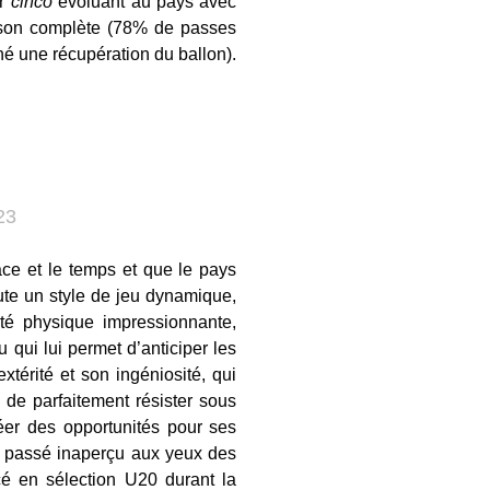
ur
cinco
évoluant au pays avec
aison complète (78% de passes
né une récupération du ballon).
23
ace et le temps et que le pays
oute un style de jeu dynamique,
ité physique impressionnante,
u qui lui permet d’anticiper les
térité et son ingéniosité, qui
, de parfaitement résister sous
réer des opportunités pour ses
s passé inaperçu aux yeux des
é en sélection U20 durant la