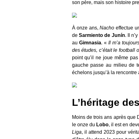
son père, mais son histoire pre
À onze ans,
Nacho
effectue u
de
Sarmiento de Jun
ín
. Il n
au
Gimnasia
. «
Il m’a toujours
des études, c’était le football 
point qu’il ne joue même pas 
gauche passe au milieu de terr
échelons jusqu’à la rencontre
L’héritage de
Moins de trois ans après que 
le onze du
Lobo
, il est en de
Liga
, il attend 2023 pour vérit