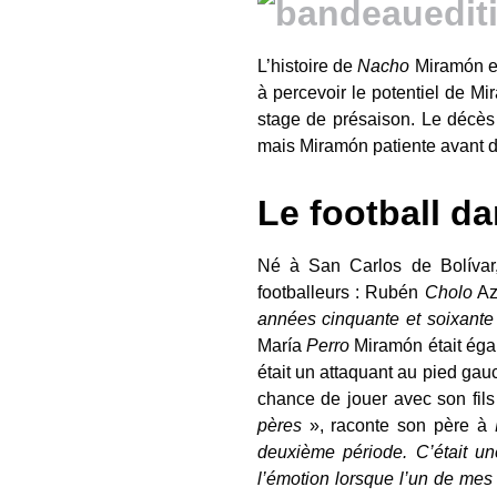
L’histoire de
Nacho
Miramón es
à percevoir le potentiel de M
stage de présaison. Le décès d
mais Miramón patiente avant d
Le football d
Né à San Carlos de Bolívar
footballeurs : Rubén
Cholo
Azp
années cinquante et soixant
María
Perro
Miramón était éga
était un attaquant au pied gau
chance de jouer avec son fils
pères
», raconte son père à
deuxième période. C’était un
l’émotion lorsque l’un de mes 