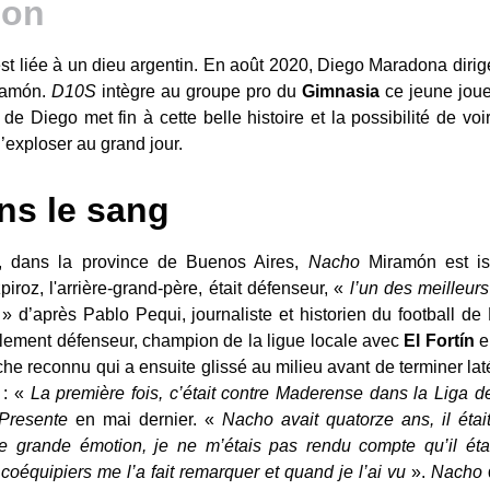
t liée à un dieu argentin. En août 2020, Diego Maradona dirig
iramón.
D10S
intègre au groupe pro du
Gimnasia
ce jeune jou
e Diego met fin à cette belle histoire et la possibilité de voi
’exploser au grand jour.
ans le sang
, dans la province de Buenos Aires,
Nacho
Miramón est is
iroz, l'arrière-grand-père, était défenseur, «
l’un des meilleur
e
» d’après Pablo Pequi, journaliste et historien du football de
lement défenseur, champion de la ligue locale avec
El Fortín
e
che reconnu qui a ensuite glissé au milieu avant de terminer la
 : «
La première fois, c’était contre Maderense dans la Liga d
Presente
en mai dernier. «
Nacho avait quatorze ans, il étai
e grande émotion, je ne m’étais pas rendu compte qu’il était
coéquipiers me l’a fait remarquer et quand je l’ai vu
».
Nacho