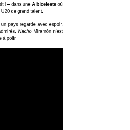
it ! – dans une
Albiceleste
où
U20 de grand talent.
t un pays regarde avec espoir.
 admirés,
Nacho
Miramón n'est
 à polir.