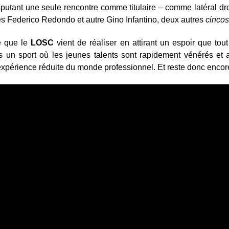
utant une seule rencontre comme titulaire – comme latéral dro
es Federico Redondo et autre Gino Infantino, deux autres
cincos
e que le
LOSC
vient de réaliser en attirant un espoir que tou
s un sport où les jeunes talents sont rapidement vénérés et
expérience réduite du monde professionnel. Et reste donc encore