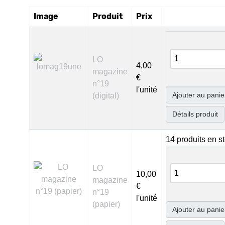
Image
Produit
Prix
LO
4,00
magazine
€
n°19
l'unité
Ajouter au panie
(digital)
Détails produit
14 produits en s
LO
10,00
magazine
€
n°19
l'unité
(papier)
Ajouter au panie