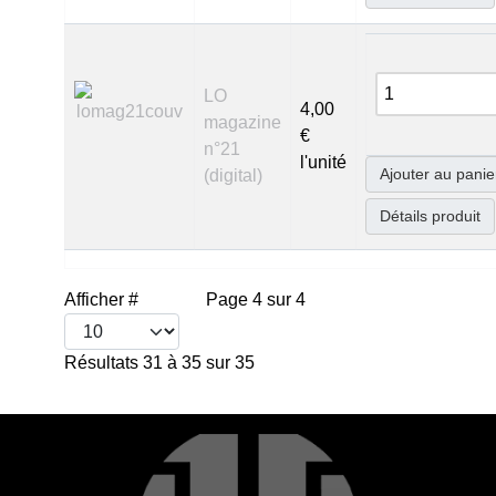
LO
4,00
magazine
€
n°21
l'unité
Ajouter au panie
(digital)
Détails produit
Afficher #
Page 4 sur 4
Résultats 31 à 35 sur 35