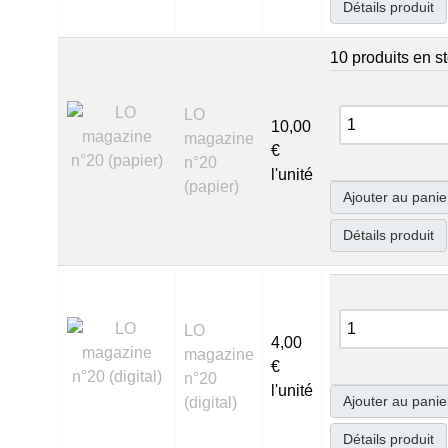
Détails produit
10 produits en s
LO
10,00
magazine
€
n°20
l'unité
(papier)
Ajouter au panie
Détails produit
LO
4,00
magazine
€
n°20
l'unité
Ajouter au panie
(digital)
Détails produit