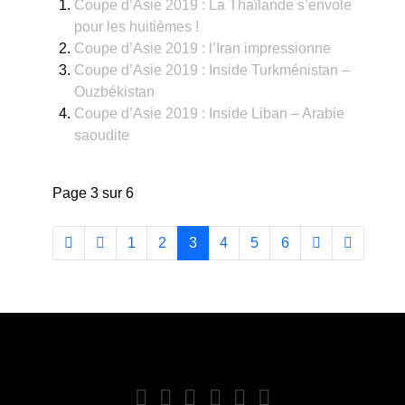
Coupe d’Asie 2019 : La Thaïlande s’envole
pour les huitièmes !
Coupe d’Asie 2019 : l’Iran impressionne
Coupe d’Asie 2019 : Inside Turkménistan –
Ouzbékistan
Coupe d’Asie 2019 : Inside Liban – Arabie
saoudite
Page 3 sur 6
1
2
3
4
5
6