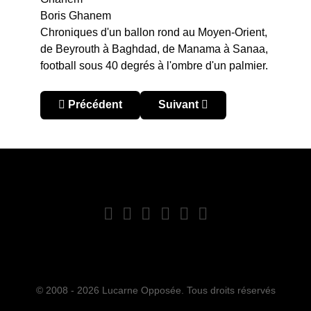
Boris Ghanem
Chroniques d'un ballon rond au Moyen-Orient,
de Beyrouth à Baghdad, de Manama à Sanaa,
football sous 40 degrés à l'ombre d'un palmier.
Article précédent : WAFF Championship 2019 : s
Article suivant : WAFF Champi
Précédent
Suivant
© 2008 - 2026 Lucarne Opposée. Tous droits réservés