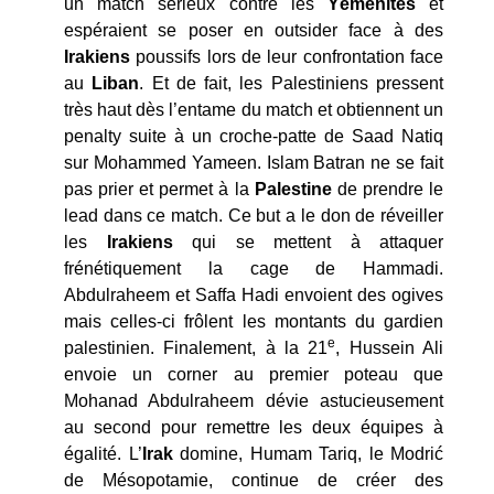
un match sérieux contre les
Yéménites
et
espéraient se poser en outsider face à des
Irakiens
poussifs lors de leur confrontation face
au
Liban
. Et de fait, les Palestiniens pressent
très haut dès l’entame du match et obtiennent un
penalty suite à un croche-patte de Saad Natiq
sur Mohammed Yameen. Islam Batran ne se fait
pas prier et permet à la
Palestine
de prendre le
lead dans ce match. Ce but a le don de réveiller
les
Irakiens
qui se mettent à attaquer
frénétiquement la cage de Hammadi.
Abdulraheem et Saffa Hadi envoient des ogives
mais celles-ci frôlent les montants du gardien
e
palestinien. Finalement, à la 21
, Hussein Ali
envoie un corner au premier poteau que
Mohanad Abdulraheem dévie astucieusement
au second pour remettre les deux équipes à
égalité. L’
Irak
domine, Humam Tariq, le Modrić
de Mésopotamie, continue de créer des