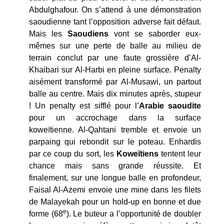
Abdulghafour. On s’attend à une démonstration
saoudienne tant l’opposition adverse fait défaut.
Mais les
Saoudiens
vont se saborder eux-
mêmes sur une perte de balle au milieu de
terrain conclut par une faute grossière d’Al-
Khaibari sur Al-Harbi en pleine surface. Penalty
aisément transformé par Al-Musawi, un partout
balle au centre. Mais dix minutes après, stupeur
! Un penalty est sifflé pour l’
Arabie
saoudite
pour un accrochage dans la surface
koweïtienne. Al-Qahtani tremble et envoie un
parpaing qui rebondit sur le poteau. Enhardis
par ce coup du sort, les
Koweïtiens
tentent leur
chance mais sans grande réussite. Et
finalement, sur une longue balle en profondeur,
Faisal Al-Azemi envoie une mine dans les filets
de Malayekah pour un hold-up en bonne et due
e
forme (68
). Le buteur a l’opportunité de doubler