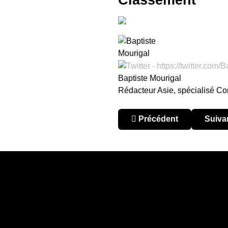
Baptiste Mourigal
Rédacteur Asie, spécialisé Co
Article précédent : Corée
Artic
Précédent
Suiva