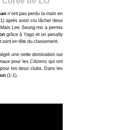
og Corée de LO
san
n’ont pas perdu la main en
-1) après avoir cru lâcher deux
s. Mais Lee Seung-mo a permis
on
grâce à Yago et un penalty
et sont en tête du classement.
Malgré une nette domination sur
 maux pour les
Citizens
qui ont
 pour les deux clubs. Dans les
on
(1-1).