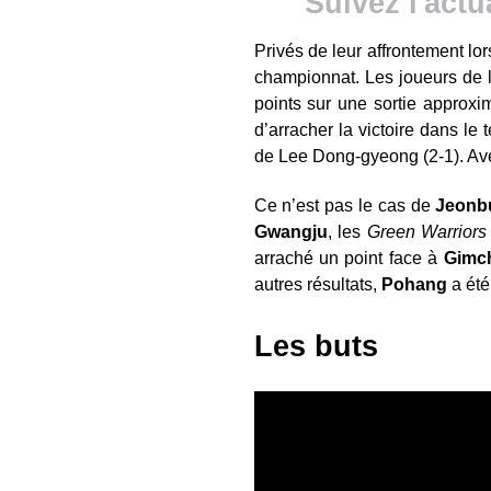
Suivez l'actu
Privés de leur affrontement lo
championnat. Les joueurs de l
points sur une sortie approx
d’arracher la victoire dans le
de Lee Dong-gyeong (2-1). Av
Ce n’est pas le cas de
Jeonb
Gwangju
, les
Green Warriors
arraché un point face à
Gimc
autres résultats,
Pohang
a été
Les buts