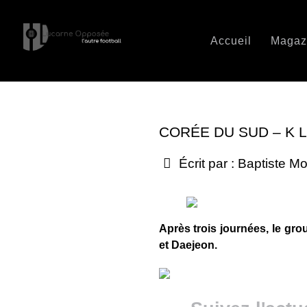
Accueil
Magaz
CORÉE DU SUD – K 
Écrit par :
Baptiste Mo
Après trois journées, le gro
et Daejeon.