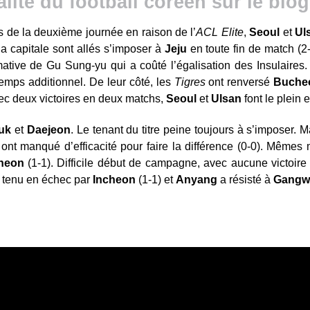
alité du football coréen sur le bl
rs de la deuxième journée en raison de l’
ACL Elite
,
Seoul
et
Ul
a capitale sont allés s’imposer à
Jeju
en toute fin de match (2
imative de Gu Sung-yu qui a coûté l’égalisation des Insulaire
 temps additionnel. De leur côté, les
Tigres
ont renversé
Buche
ec deux victoires en deux matchs,
Seoul
et
Ulsan
font le plein 
uk
et
Daejeon
. Le tenant du titre peine toujours à s’imposer. 
ont manqué d’efficacité pour faire la différence (0-0). Mêmes
heon
(1-1). Difficile début de campagne, avec aucune victoire
 tenu en échec par
Incheon
(1-1) et
Anyang
a résisté à
Gangw