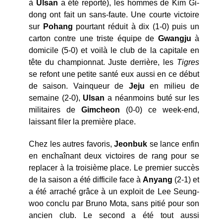
à
Ulsan
a été reporté), les hommes de Kim Gi-
dong ont fait un sans-faute. Une courte victoire
sur
Pohang
pourtant réduit à dix (1-0) puis un
carton contre une triste équipe de
Gwangju
à
domicile (5-0) et voilà le club de la capitale en
tête du championnat. Juste derrière, les
Tigres
se refont une petite santé eux aussi en ce début
de saison. Vainqueur de
Jeju
en milieu de
semaine (2-0),
Ulsan
a néanmoins buté sur les
militaires de
Gimcheon
(0-0) ce week-end,
laissant filer la première place.
Chez les autres favoris,
Jeonbuk
se lance enfin
en enchaînant deux victoires de rang pour se
replacer à la troisième place. Le premier succès
de la saison a été difficile face à
Anyang
(2-1) et
a été arraché grâce à un exploit de Lee Seung-
woo conclu par Bruno Mota, sans pitié pour son
ancien club. Le second a été tout aussi