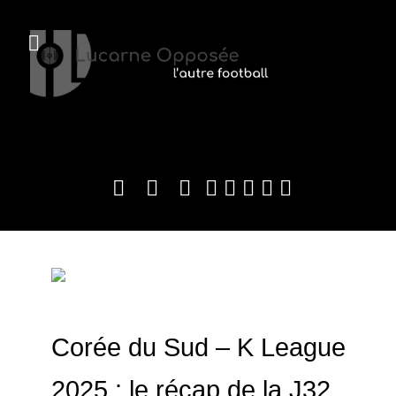
Corée du Sud – K League
2025 : le récap de la J32