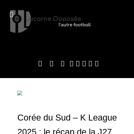
Corée du Sud – K League
2025 : le récap de la J27