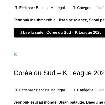
Écrit par :
Baptiste Mourigal
Catégorie :
Coré
Jeonbuk insubmersible, Ulsan se relance, Seoul pa
Lire la suite : Corée du Sud – K League 2025 : 
Corée du Sud – K League 2025 
Écrit par :
Baptiste Mourigal
Catégorie :
Coré
Jeonbuk seul au monde, Ulsan patauge, Daegu ne s