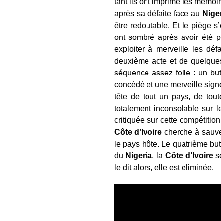
tant ils ont imprimé les mémoir
après sa défaite face au
Nige
être redoutable. Et le piège s
ont sombré après avoir été pié
exploiter à merveille les déf
deuxième acte et de quelques
séquence assez folle : un but
concédé et une merveille sign
tête de tout un pays, de tout
totalement inconsolable sur le
critiquée sur cette compétition
Côte d’Ivoire
cherche à sauve
le pays hôte. Le quatrième bu
du
Nigeria
, la
Côte d’Ivoire
se
le dit alors, elle est éliminée.