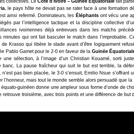
es collectives. Le
Côte d’Ivoire – Guinée
Équatoriale
fait part
ria
, le pays hôte ne devait pas se rater face à une formation 
’est ainsi refermé. Dominateurs, les
Éléphants
ont vécu une a
gés par l’intelligence tactique et la discipline collective d’
aillances ivoiriennes déjà entrevues dans les matchs précéde
 minutes qui ont fait basculer le match dans l’improbable. 
 de Krasso qui libère le stade avant d’être logiquement refus
ée Pablo Gamet pour le 2-0 en faveur de la
Guinée Équatorial
e une sélection, à l’image d’un Christian Kouamé, sorti just
 banc. La pause fraîcheur qui suit le but est terrible, la déf
, n’est pas bien placée, le 3-0 s’ensuit, Emilio Nsue s’offrant 
r l’honneur, mais tout le monde semble alors persuadé que la 
t équato-guinéen donne une ampleur sous forme d’onde de choc à
 retrouve troisième, avec trois points et une différence de but 