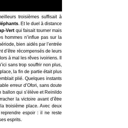
lleurs troisièmes suffisait à
léphants
. Et le duel à distance
ap-Vert
qui faisait tourner mais
 des hommes n’influe pas sur la
ériode, bien aidés par l’entrée
ant d’être récompensés de leurs
ors à mal les rêves ivoiriens. Il
u’ici sans trop souffrir non plus,
lace, la fin de partie était plus
emblait plié. Quelques instants
able erreur d’Ofori, sans doute
Un ballon qui s’élève et Reinildo
racher la victoire avant d’être
à la troisième place. Avec deux
 reprendre espoir : il ne reste
es esprits.