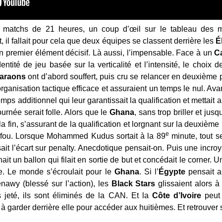
matchs de 21 heures, un coup d’œil sur le tableau des mei
t, il fallait pour cela que deux équipes se classent derrière les
É
un premier élément décisif. Là aussi, l’impensable. Face à un
C
entité de jeu basée sur la verticalité et l’intensité, le choix
araons
ont d’abord souffert, puis cru se relancer en deuxième p
rganisation tactique efficace et assuraient un temps le nul. Av
ps additionnel qui leur garantissait la qualification et mettait al
ournée serait folle. Alors que le
Ghana
, sans trop briller et jusq
 fin, s’assurant de la qualification et lorgnant sur la deuxième p
e
l fou. Lorsque Mohammed Kudus sortait à la 89
minute, tout s
it l’écart sur penalty. Anecdotique pensait-on. Puis une incroy
ait un ballon qui filait en sortie de but et concédait le corner. 
ne. Le monde s’écroulait pour le
Ghana
. Si l’
Égypte
pensait ar
nawy (blessé sur l’action), les
Black Stars
glissaient alors 
rs jeté, ils sont éliminés de la CAN. Et la
Côte d’Ivoire
peut
 garder derrière elle pour accéder aux huitièmes. Et retrouver s