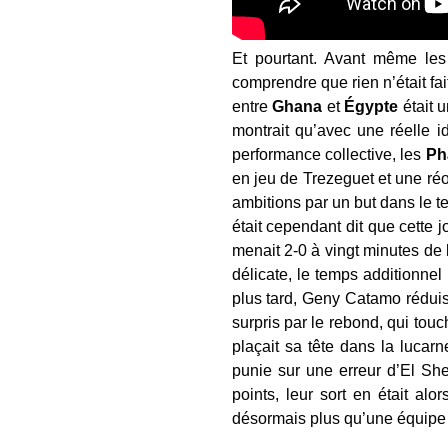
Et pourtant. Avant même les 
comprendre que rien n’était fai
entre
Ghana
et
Égypte
était 
montrait qu’avec une réelle id
performance collective, les
Ph
en jeu de Trezeguet et une réo
ambitions par un but dans le tem
était cependant dit que cette j
menait 2-0 à vingt minutes de la
délicate, le temps additionne
plus tard, Geny Catamo réduisa
surpris par le rebond, qui touch
plaçait sa tête dans la lucar
punie sur une erreur d’El She
points, leur sort en était alo
désormais plus qu’une équipe à