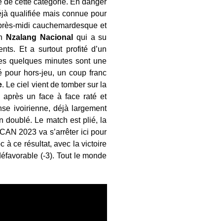
ie de cette catégorie. En danger
déjà qualifiée mais connue pour
près-midi cauchemardesque et
un
Nzalang
Nacional
qui a su
nts. Et a surtout profité d’un
Ces quelques minutes sont une
é pour hors-jeu, un coup franc
e
. Le ciel vient de tomber sur la
e après un face à face raté et
ense ivoirienne, déjà largement
un doublé. Le match est plié, la
CAN 2023 va s’arrêter ici pour
 ce résultat, avec la victoire
défavorable (-3). Tout le monde