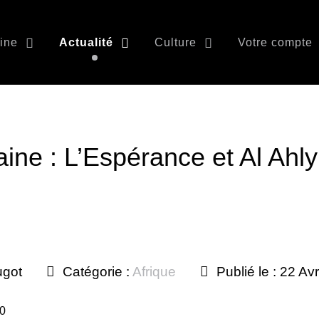
ine
Actualité
Culture
Votre compte
aine : L’Espérance et Al Ahly
ugot
Catégorie :
Afrique
Publié le : 22 Av
10