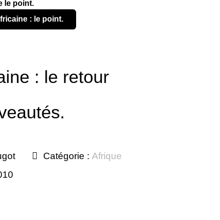
 le point.
ricaine : le point.
ine : le retour
veautés.
ugot
Catégorie :
Afrique
2010