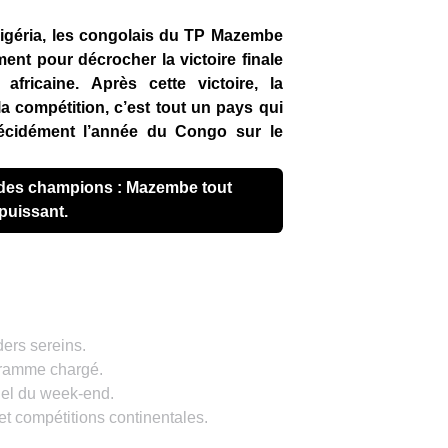
Nigéria, les congolais du TP Mazembe
nt pour décrocher la victoire finale
ricaine. Après cette victoire, la
la compétition, c’est tout un pays qui
écidément l’année du Congo sur le
puissant.
ders sereins.
gramme chargé.
tiel du week-end.
 et compétitions continentales.