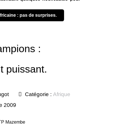
africaine : pas de surprises.
ampions :
 puissant.
ugot
Catégorie :
Afrique
re 2009