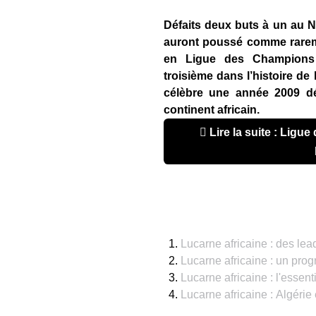
Défaits deux buts à un au 
auront poussé comme rareme
en Ligue des Champions af
troisième dans l’histoire de 
célèbre une année 2009 d
continent africain.
Lire la suite : Ligue des champions : Mazembe tout
Lucarne africaine : des lea
Lucarne africaine : un pro
Lucarne africaine : l'essen
Lucarne africaine : Algérie