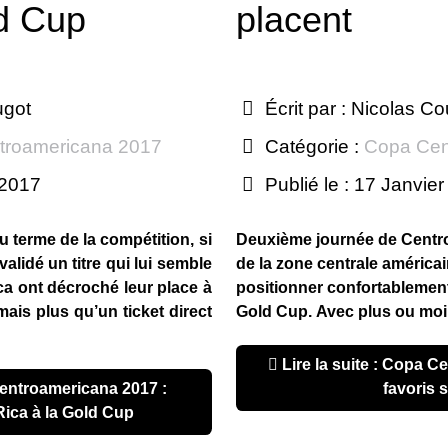
ld Cup
placent
ugot
Écrit par :
Nicolas Co
troamericana 2017
Catégorie :
Copa Cen
 2017
Publié le : 17 Janvie
u terme de la compétition, si
Deuxième journée de Centro
alidé un titre qui lui semble
de la zone centrale américai
a ont décroché leur place à
positionner confortablement 
ais plus qu’un ticket direct
Gold Cup. Avec plus ou moin
Lire la suite : Copa Centroamericana 2017 : les
favoris 
ica à la Gold Cup