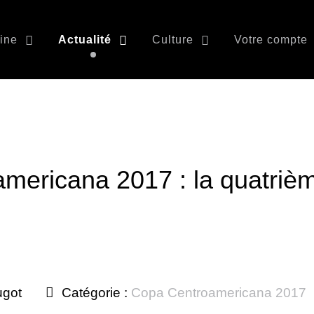
ine
Actualité
Culture
Votre compte
mericana 2017 : la quatriè
ugot
Catégorie :
Copa Centroamericana 2017