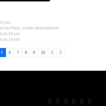
21 juin
eil du Pérou, la folie vénézuélienne
l du 20 juin
l du 19 juin
5
6
7
8
9
10