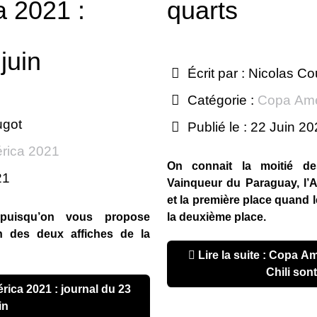
 2021 :
quarts
juin
Écrit par :
Nicolas Co
Catégorie :
Copa Amé
ugot
Publié le : 22 Juin 2
rica 2021
On connait la moitié de
21
Vainqueur du Paraguay, l’Ar
et la première place quand l
 puisqu’on vous propose
la deuxième place.
n des deux affiches de la
Lire la suite : Copa América 2021 : Argentine et
Chili son
in