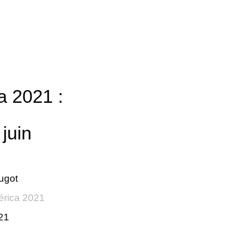
a 2021 :
 juin
ugot
rica 2021
021