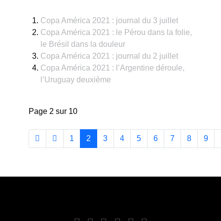
Copa América 2021 : journal du 3 juillet
Copa América 2021 : le Pérou dans la folie,
le Brésil dans la douleur
Copa América 2021 : journal du 2 juillet
Copa América 2021 : l’Argentine déroule,
l’Uruguay deuxième
Page 2 sur 10
1
2
3
4
5
6
7
8
9