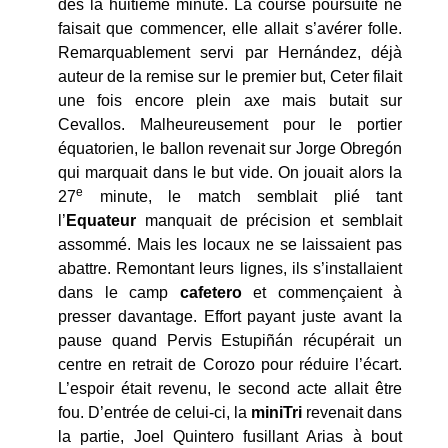
dès la huitième minute. La course poursuite ne
faisait que commencer, elle allait s’avérer folle.
Remarquablement servi par Hernández, déjà
auteur de la remise sur le premier but, Ceter filait
une fois encore plein axe mais butait sur
Cevallos. Malheureusement pour le portier
équatorien, le ballon revenait sur Jorge Obregón
qui marquait dans le but vide. On jouait alors la
e
27
minute, le match semblait plié tant
l’
Equateur
manquait de précision et semblait
assommé. Mais les locaux ne se laissaient pas
abattre. Remontant leurs lignes, ils s’installaient
dans le camp
cafetero
et commençaient à
presser davantage. Effort payant juste avant la
pause quand Pervis Estupiñán récupérait un
centre en retrait de Corozo pour réduire l’écart.
L’espoir était revenu, le second acte allait être
fou. D’entrée de celui-ci, la
miniTri
revenait dans
la partie, Joel Quintero fusillant Arias à bout