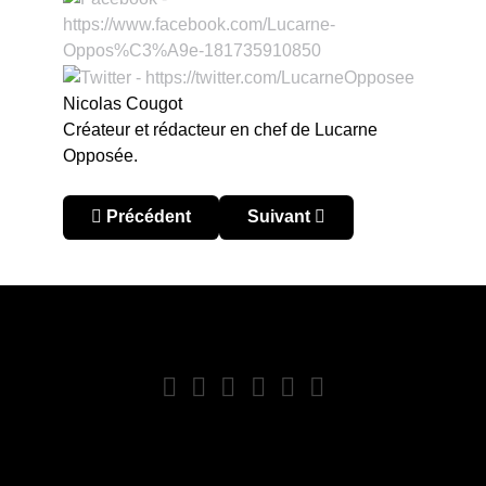
Nicolas Cougot
Créateur et rédacteur en chef de Lucarne
Opposée.
Article précédent : Sudamericano u20 2017 : le Br
Article suivant : Sudamerica
Précédent
Suivant