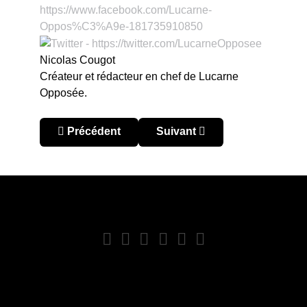
Nicolas Cougot
Créateur et rédacteur en chef de Lucarne
Opposée.
Article précédent : Sudamericano u20 2017 : le ré
Article suivant : Sudamerican
Précédent
Suivant