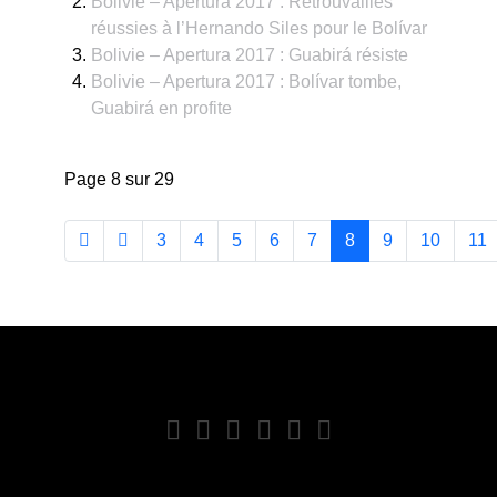
Bolivie – Apertura 2017 : Retrouvailles
réussies à l’Hernando Siles pour le Bolívar
Bolivie – Apertura 2017 : Guabirá résiste
Bolivie – Apertura 2017 : Bolívar tombe,
Guabirá en profite
Page 8 sur 29
3
4
5
6
7
8
9
10
11