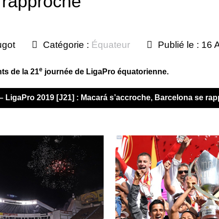
 rapproche
ugot
Catégorie :
Équateur
Publié le : 16
e
s de la 21
journée de LigaPro équatorienne.
r – LigaPro 2019 [J21] : Macará s’accroche, Barcelona se ra