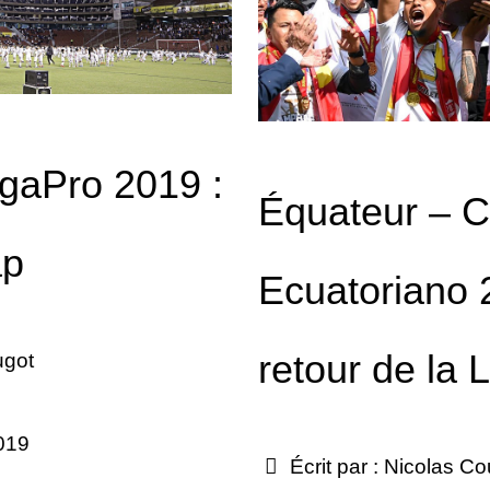
igaPro 2019 :
Équateur – 
ap
Ecuatoriano 
retour de la
ugot
2019
Écrit par :
Nicolas Co