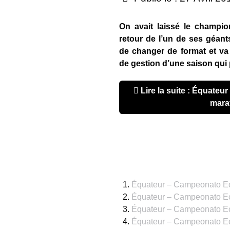
On avait laissé le champio
retour de l’un de ses géants
de changer de format et va
de gestion d’une saison qui 
Lire la suite : Équateur – LigaPro 2019 : un long
mara
Équateur – Campeonato Ecua
Équateur – Campeonato Ecu
Équateur – Campeonato Ec
Équateur – Campeonato Ecu