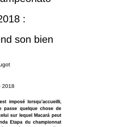
2018 :
nd son bien
ugot
e 2018
t imposé lorsqu’accueilli,
 se passe quelque chose de
celui sur lequel Macará peut
unda Etapa du championnat