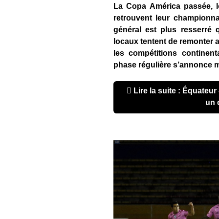
La Copa América passée, l
retrouvent leur championna
général est plus resserré 
locaux tentent de remonter 
les compétitions continenta
phase régulière s’annonce 
Lire la suite : Équateur – LigaPro 2019 : franchir
un 