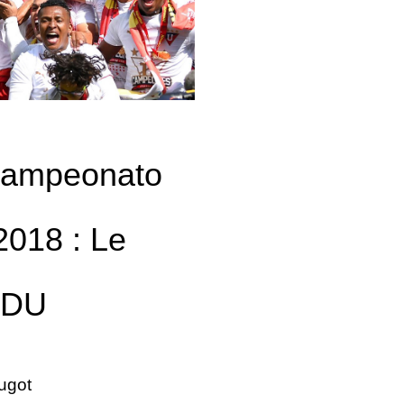
Campeonato
2018 : Le
 LDU
ugot