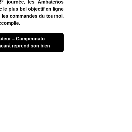
e
6
journée, les Ambateños
 le plus bel objectif en ligne
re les commandes du tournoi.
ccomplie.
acará reprend son bien