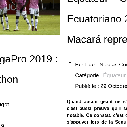
Ecuatoriano 
Macará repre
igaPro 2019 :
Écrit par :
Nicolas Co
Catégorie :
Équateur
thon
Publié le : 29 Octobr
Quand aucun géant ne s’es
ugot
c’est aussi preuve qu’il
notable. Ce constat, c’est 
s’appuyer lors de la Seg
19