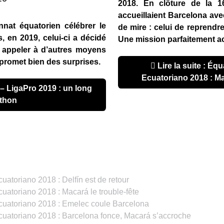
2018. En clôture de la 1
accueillaient Barcelona avec
nnat équatorien célébrer le
de mire : celui de reprend
, en 2019, celui-ci a décidé
Une mission parfaitement a
 appeler à d’autres moyens
promet bien des surprises.
Lire la suite : Équateur – Campeonato
Ecuatoriano 2018 : M
thon
toriano 2018 : Delfín est de retour
atoriano 2018 : Macará le trouble-fête
uatoriano 2018 : Emelec coule Barcelona
atoriano 2018 : Barcelona fonce, Macará s’accroche