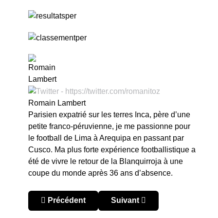
Romain Lambert
Parisien expatrié sur les terres Inca, père d’une
petite franco-péruvienne, je me passionne pour
le football de Lima à Arequipa en passant par
Cusco. Ma plus forte expérience footballistique a
été de vivre le retour de la Blanquirroja à une
coupe du monde après 36 ans d’absence.
Article précédent : Pérou – Apertura 2021 : Univer
Article suivant : Pérou – Ape
Précédent
Suivant