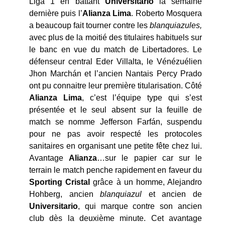
Liga 1 en battant
Universitario
la semaine
dernière puis l’
Alianza
Lima
. Roberto Mosquera
a beaucoup fait tourner contre les
blanquiazules,
avec plus de la moitié des titulaires habituels sur
le banc en vue du match de Libertadores. Le
défenseur central Eder Villalta, le Vénézuélien
Jhon Marchán et l’ancien Nantais Percy Prado
ont pu connaitre leur première titularisation. Côté
Alianza
Lima
, c’est l’équipe type qui s’est
présentée et le seul absent sur la feuille de
match se nomme Jefferson Farfán, suspendu
pour ne pas avoir respecté les protocoles
sanitaires en organisant une petite fête chez lui.
Avantage
Alianza
…sur le papier car sur le
terrain le match penche rapidement en faveur du
Sporting
Cristal
grâce à un homme, Alejandro
Hohberg, ancien
blanquiazul
et ancien de
Universitario
, qui marque contre son ancien
club dès la deuxième minute. Cet avantage