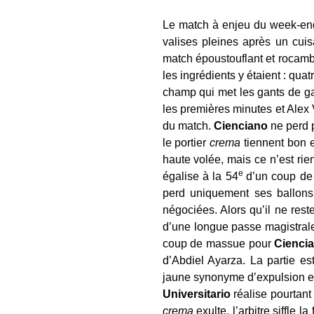
Le match à enjeu du week-en
valises pleines après un cui
match époustouflant et rocamb
les ingrédients y étaient : qua
champ qui met les gants de ga
les premières minutes et Alex 
du match.
Cienciano
ne perd p
le portier
crema
tiennent bon 
haute volée, mais ce n’est ri
e
égalise à la 54
d’un coup de 
perd uniquement ses ballons
négociées. Alors qu’il ne res
d’une longue passe magistrale
coup de massue pour
Cienci
d’Abdiel Ayarza. La partie est
jaune synonyme d’expulsion e
Universitario
réalise pourtant 
crema
exulte, l’arbitre siffle 