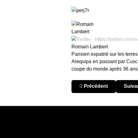
Romain Lambert
Parisien expatrié sur les terre
Arequipa en passant par Cusco. 
coupe du monde après 36 ans
Article précédent : Pérou
Articl
Précédent
Suiva