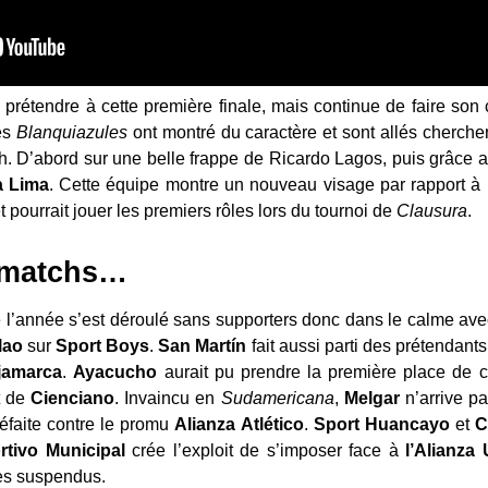
prétendre à cette première finale, mais continue de faire son
es
Blanquiazules
ont montré du caractère et sont allés chercher
h. D’abord sur une belle frappe de Ricardo Lagos, puis grâce 
a Lima
. Cette équipe montre un nouveau visage par rapport à l
t pourrait jouer les premiers rôles lors du tournoi de
Clausura
.
s matchs…
 l’année s’est déroulé sans supporters donc dans le calme avec 
lao
sur
Sport
Boys
.
San
Martín
fait aussi parti des prétendant
jamarca
.
Ayacucho
aurait pu prendre la première place de 
t de
Cienciano
. Invaincu en
Sudamericana
,
Melgar
n’arrive pa
défaite contre le promu
Alianza
Atlético
.
Sport
Huancayo
et
C
rtivo
Municipal
crée l’exploit de s’imposer face à
l’Alianza
les suspendus.