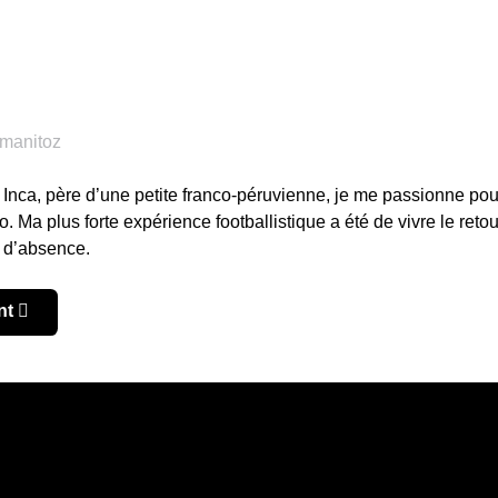
s Inca, père d’une petite franco-péruvienne, je me passionne pou
Ma plus forte expérience footballistique a été de vivre le retou
 d’absence.
 – Apertura 2021 : La bataille du groupe A
e suivant : Pérou – Apertura 2021 : Le Sporting Cristal se pa
nt