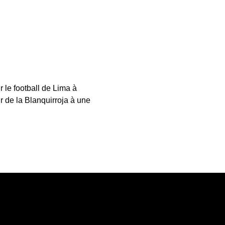
r le football de Lima à
r de la Blanquirroja à une
ye l’Alianza Lima