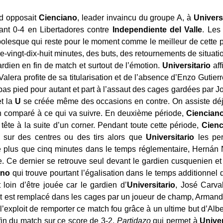
d opposait
Cienciano
, leader invaincu du groupe A, à
Univers
sant 0-4 en Libertadores contre
Independiente
del
Valle
. Les
olesque qui reste pour le moment comme le meilleur de cette p
tre-vingt-dix-huit minutes, des buts, des retournements de situat
rdien en fin de match et surtout de l’émotion.
Universitario
aff
Valera profite de sa titularisation et de l’absence d’Enzo Gutier
as pied pour autant et part à l’assaut des cages gardées par J
et la
U
se créée même des occasions en contre. On assiste dé
en comparé à ce qui va suivre. En deuxième période,
Ciencian
tête à la suite d’un corner. Pendant toute cette période,
Cienc
 sur des centres ou des tirs alors que
Universitario
les per
te plus que cinq minutes dans le temps réglementaire, Hernán 
. Ce dernier se retrouve seul devant le gardien cusquenien et
ano
qui trouve pourtant l’égalisation dans le temps additionnel
 loin d’être jouée car le gardien d’
Universitario
, José Carva
t est remplacé dans les cages par un joueur de champ, Armando
l’exploit de remporter ce match fou grâce à un ultime but d’Albe
la fin du match sur ce score de 3-2.
Partidazo
qui permet à
Univer