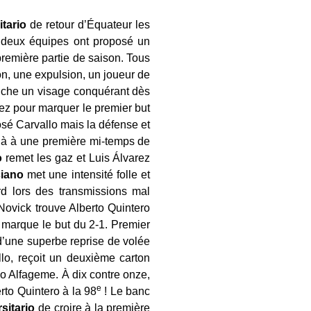
itario
de retour d’Équateur les
 deux équipes ont proposé un
remière partie de saison. Tous
ion, une expulsion, un joueur de
iche un visage conquérant dès
rez pour marquer le premier but
osé Carvallo mais la défense et
jà à une première mi-temps de
o
remet les gaz et Luis Álvarez
iano
met une intensité folle et
d lors des transmissions mal
Novick trouve Alberto Quintero
 marque le but du 2-1. Premier
 d’une superbe reprise de volée
llo, reçoit un deuxième carton
 Alfageme. À dix contre onze,
e
rto Quintero à la 98
! Le banc
sitario
de croire à la première