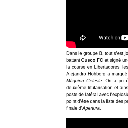
Dans le groupe B, tout s’est j
battant
Cusco
FC
et signé un
la course en Libertadores, l
Alejandro Hohberg a marqué s
M
áquina Celeste
. On a pu é
deuxième titularisation et a
poste de latéral avec l’explos
point d’être dans la liste de
finale d’
Apertura
.