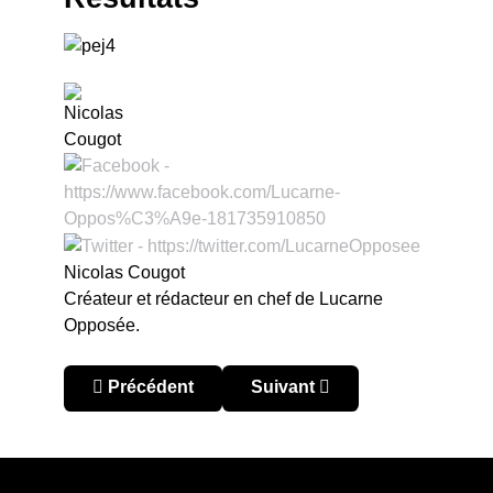
Nicolas Cougot
Créateur et rédacteur en chef de Lucarne
Opposée.
Article précédent : Pérou – Liga 1 2023 : Mannuc
Article suivant : Pérou – Liga 
Précédent
Suivant