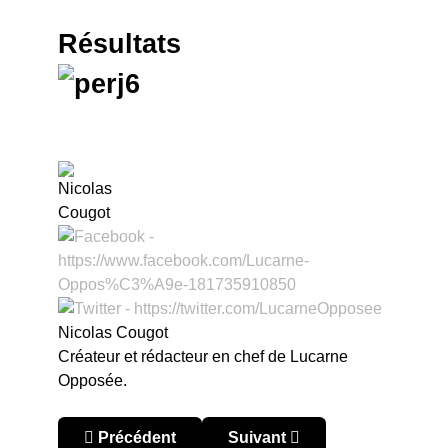
Résultats
Nicolas Cougot
Créateur et rédacteur en chef de Lucarne
Opposée.
Article précédent : Pérou – Liga 1 2023 : La sen
Article suivant : Pérou – Liga 
Précédent
Suivant