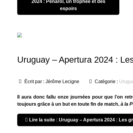
2024 : Peñarol, un trophée et des
espoirs
Uruguay – Apertura 2024 : Le
Écrit par :
Jérôme Lecigne
Catégorie :
Urugu
Il aura donc fallu onze journées pour que l’on re
toujours grâce à un but en toute fin de match,
à la 
Lire la suite : Uruguay – Apertura 2024 : Les 