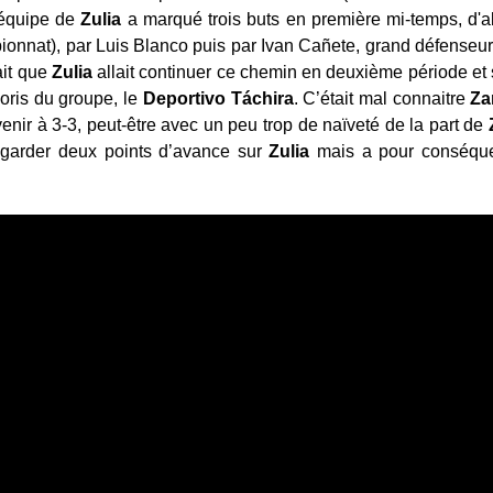
'équipe de
Zulia
a marqué trois buts en première mi-temps, d'a
ionnat), par Luis Blanco puis par Ivan Cañete, grand défenseu
ait que
Zulia
allait continuer ce chemin en deuxième période et 
voris du groupe, le
Deportivo
T
áchira
. C’était mal connaitre
Za
enir à 3-3, peut-être avec un peu trop de naïveté de la part de
garder deux points d’avance sur
Zulia
mais a pour conséq