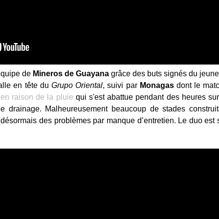
équipe de
Mineros
de
Guayana
grâce des buts signés du jeune
alle en tête du
Grupo Oriental
, suivi par
Monagas
dont le mat
é
en raison de la pluie
qui s'est abattue pendant des heures su
e drainage. Malheureusement beaucoup de stades construi
désormais des problèmes par manque d’entretien. Le duo est 