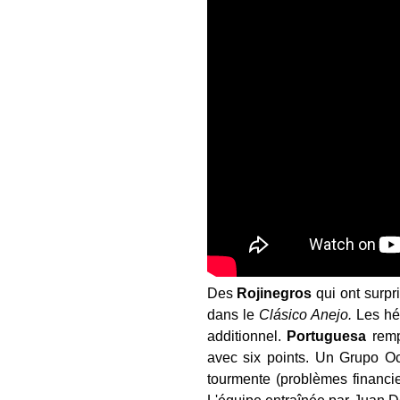
Des
Rojinegros
qui ont surpr
dans le
Cl
ásico Anejo.
Les hér
additionnel.
Portuguesa
rempo
avec six points. Un Grupo Oc
tourmente (problèmes financie