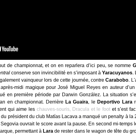
but de championnat, et on en reparlera d’ici peu, se nomme
G
ntral
conserve son invincibilité en s’imposant à
Yaracuyanos
.
galement vainqueur lors de cette journée, contre
Carabobo
. L
après-midi magique pour José Miguel Reyes en auteur d’un t
é en première période par Darwin González. La situation s’
 an en championnat. Derrière
La Guaira
, le
Deportivo Lara
r
ent qui aime les
chauves-souris, Dracula et le foot
et s’est fa
ls du président du club Matías Lacava a manqué un penalty à la 
o Segovia ouvrait le score avant la pause. En second mi-temp
arque, permettant à
Lara
de rester dans le wagon de tête du gr