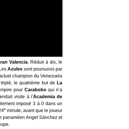
ran
Valencia
. Réduit à dix, le
 Les
Azules
sont poursuivis par
'actuel champion du Venezuela
riplé, le quatrième but de
La
empire pour
Carabobo
qui n’a
endait visite à l'
Academia de
cilement imposé 3 à 0 dans un
e
24
minute, avant que le joueur
s le panaméen Angel Sánchez et
oupe.