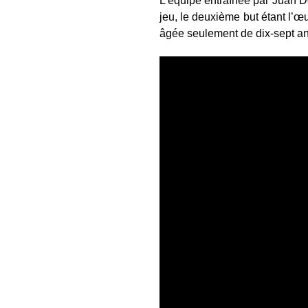
L'équipe entraînée par Juan D
jeu, le deuxième but étant l’
âgée seulement de dix-sept an