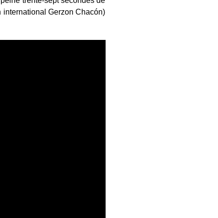
 peine trente-sept secondes de
n international Gerzon Chacón)