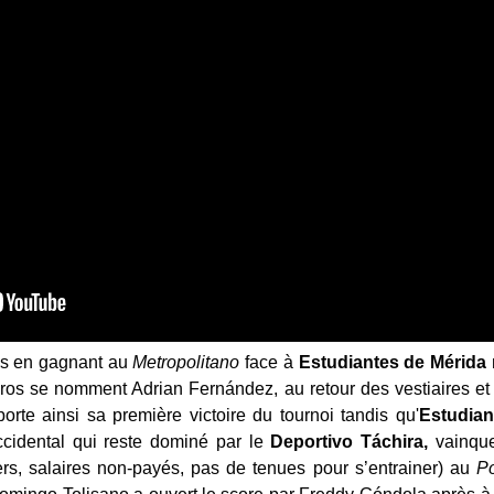
is en gagnant au
Metropolitano
face à
Estudiantes de Mérida
os se nomment Adrian Fernández, au retour des vestiaires e
rte ainsi sa première victoire du tournoi tandis qu'
Estudian
cidental qui reste dominé par le
Deportivo
Táchira,
vainqu
rs, salaires non-payés, pas de tenues pour s’entrainer) au
Po