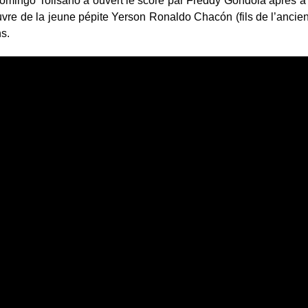
omingo Tolisano a ouvert le score par Freddy Góndola après à
œuvre de la jeune pépite Yerson Ronaldo Chacón (fils de l’ancie
s.