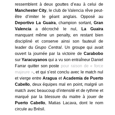
ressemblent à deux gouttes d’eau à celui de
Manchester City
, le club de Valencia rêve peut-
être d’imiter le géant anglais. Opposé au
Deportivo La Guaira
, champion sortant,
Gran
Valencia
a décroché le nul,
La Guaira
manquant même un penalty, en restant bien
discipliné et conserve ainsi son fauteuil de
leader du
Grupo Central
. Un groupe qui avait
ouvert la journée par la victoire de
Carabobo
sur
Yaracuyanos
qui a vu son entraîneur Daniel
Farrar quitter son poste
pour raison de « force
majeure »
, et qui s’est conclu avec le match nul
et vierge entre
Aragua
et
Academia de Puerto
Cabello
, deux équipes mal en point, malgré un
match avec beaucoup d'intensité et de rythme et
marqué par la blessure du maitre à jouer de
Puerto Cabello
, Matias Lacava, dont le nom
circule au Brésil.