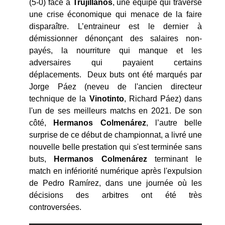
(5-0) face à
Trujillanos
, une équipe qui traverse
une crise économique qui menace de la faire
disparaître. L’entraineur est le dernier à
démissionner dénonçant des salaires non-
payés, la nourriture qui manque et les
adversaires qui payaient certains
déplacements. Deux buts ont été marqués par
Jorge Páez (neveu de l'ancien directeur
technique de la
Vinotinto
, Richard Páez) dans
l'un de ses meilleurs matchs en 2021. De son
côté,
Hermanos
Colmen
árez
, l’autre belle
surprise de ce début de championnat, a livré une
nouvelle belle prestation qui s'est terminée sans
buts,
Hermanos Colmen
árez
terminant le
match en infériorité numérique après l'expulsion
de Pedro Ramírez, dans une journée où les
décisions des arbitres ont été très
controversées.