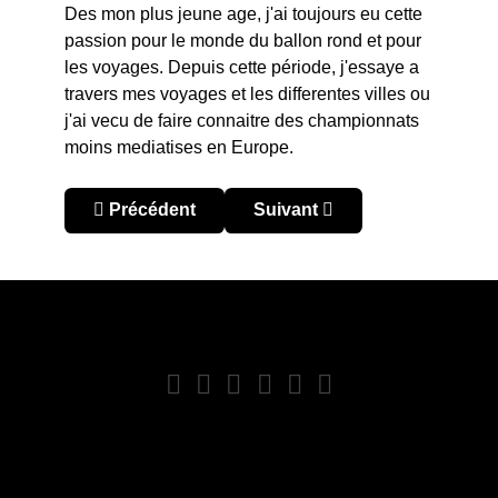
Des mon plus jeune age, j'ai toujours eu cette
passion pour le monde du ballon rond et pour
les voyages. Depuis cette période, j'essaye a
travers mes voyages et les differentes villes ou
j'ai vecu de faire connaitre des championnats
moins mediatises en Europe.
Article précédent : Venezuela : planter les graine
Article suivant : Venezuela –
Précédent
Suivant