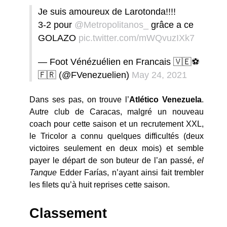
Je suis amoureux de Larotonda!!!!
3-2 pour
@Metropolitanos_
grâce a ce
GOLAZO
pic.twitter.com/mWQvuzIXk7
— Foot Vénézuélien en Francais 🇻🇪⚽️
🇫🇷 (@FVenezuelien)
May 24, 2021
Dans ses pas, on trouve l’
Atlético
Venezuela
.
Autre club de Caracas, malgré un nouveau
coach pour cette saison et un recrutement XXL,
le Tricolor a connu quelques difficultés (deux
victoires seulement en deux mois) et semble
payer le départ de son buteur de l’an passé,
el
Tanque
Edder Farías, n’ayant ainsi fait trembler
les filets qu’à huit reprises cette saison.
Classement