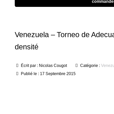
commande
Venezuela – Torneo de Adecua
densité
Écrit par :
Nicolas Cougot
Catégorie :
Venezu
Publié le : 17 Septembre 2015