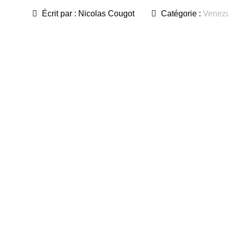
Écrit par :
Nicolas Cougot
Catégorie :
Venezu