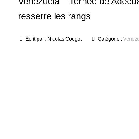
Venezuela – Torneo de Adecu
resserre les rangs
Écrit par :
Nicolas Cougot
Catégorie :
Venezu