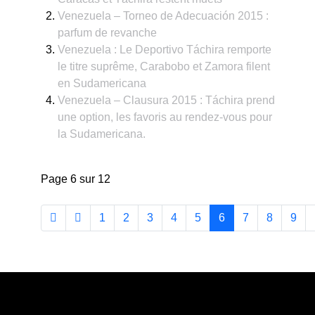
Venezuela – Torneo de Adecuación 2015 :
parfum de revanche
Venezuela : Le Deportivo Táchira remporte
le titre suprême, Carabobo et Zamora filent
en Sudamericana
Venezuela – Clausura 2015 : Táchira prend
une option, les favoris au rendez-vous pour
la Sudamericana.
Page 6 sur 12
1
2
3
4
5
6
7
8
9