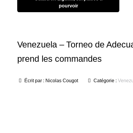
pourvoir
Venezuela – Torneo de Adecua
prend les commandes
Écrit par :
Nicolas Cougot
Catégorie :
Venezu